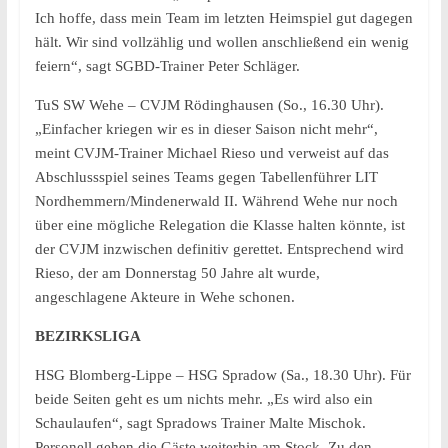
Ich hoffe, dass mein Team im letzten Heimspiel gut dagegen
hält. Wir sind vollzählig und wollen anschließend ein wenig
feiern“, sagt SGBD-Trainer Peter Schläger.
TuS SW Wehe – CVJM Rödinghausen (So., 16.30 Uhr).
„Einfacher kriegen wir es in dieser Saison nicht mehr“,
meint CVJM-Trainer Michael Rieso und verweist auf das
Abschlussspiel seines Teams gegen Tabellenführer LIT
Nordhemmern/Mindenerwald II. Während Wehe nur noch
über eine mögliche Relegation die Klasse halten könnte, ist
der CVJM inzwischen definitiv gerettet. Entsprechend wird
Rieso, der am Donnerstag 50 Jahre alt wurde,
angeschlagene Akteure in Wehe schonen.
BEZIRKSLIGA
HSG Blomberg-Lippe – HSG Spradow (Sa., 18.30 Uhr). Für
beide Seiten geht es um nichts mehr. „Es wird also ein
Schaulaufen“, sagt Spradows Trainer Malte Mischok.
Personell gehen die Gäste weiterhin am Stock. Zu den