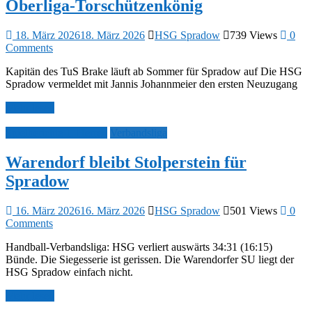
Oberliga-Torschützenkönig
18. März 2026
18. März 2026
HSG Spradow
739 Views
0
Comments
Kapitän des TuS Brake läuft ab Sommer für Spradow auf Die HSG
Spradow vermeldet mit Jannis Johannmeier den ersten Neuzugang
Mehr lesen
Spielberichte 1. Herren
Verbandsliga
Warendorf bleibt Stolperstein für
Spradow
16. März 2026
16. März 2026
HSG Spradow
501 Views
0
Comments
Handball-Verbandsliga: HSG verliert auswärts 34:31 (16:15)
Bünde. Die Siegesserie ist gerissen. Die Warendorfer SU liegt der
HSG Spradow einfach nicht.
Mehr lesen