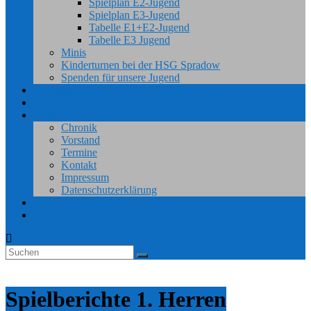
Spielplan E2-Jugend
Spielplan E3-Jugend
Tabelle E1+E2-Jugend
Tabelle E3 Jugend
Minis
Kinderturnen bei der HSG Spradow
Spenden für unsere Jugend
Breitensport
Sponsoren
Verein
Chronik
Vorstand
Termine
Kontakt
Impressum
Datenschutzerklärung
Fanshop
HSG Heft 2025-2026
Spielberichte 1. Herren