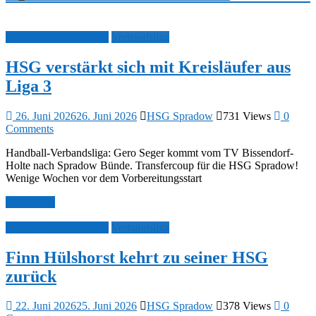
Spielberichte 1. Herren
Verbandsliga
HSG verstärkt sich mit Kreisläufer aus
Liga 3
26. Juni 2026
26. Juni 2026
HSG Spradow
731 Views
0
Comments
Handball-Verbandsliga: Gero Seger kommt vom TV Bissendorf-
Holte nach Spradow Bünde. Transfercoup für die HSG Spradow!
Wenige Wochen vor dem Vorbereitungsstart
Mehr lesen
Spielberichte 1. Herren
Verbandsliga
Finn Hülshorst kehrt zu seiner HSG
zurück
22. Juni 2026
25. Juni 2026
HSG Spradow
378 Views
0