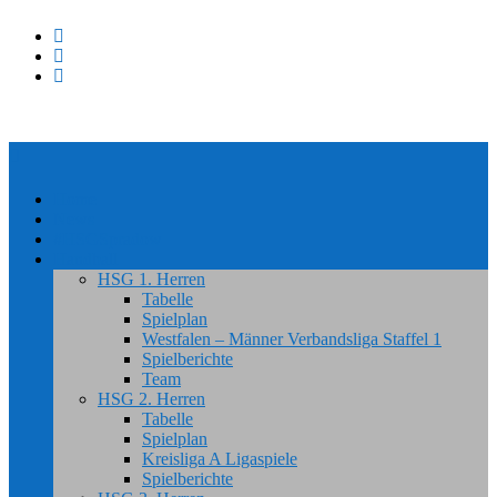
Home
News
#HSGSpradow
Handball
HSG 1. Herren
Tabelle
Spielplan
Westfalen – Männer Verbandsliga Staffel 1
Spielberichte
Team
HSG 2. Herren
Tabelle
Spielplan
Kreisliga A Ligaspiele
Spielberichte