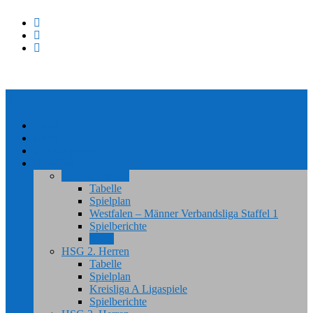
Home
News
#HSGSpradow
Handball
HSG 1. Herren
Tabelle
Spielplan
Westfalen – Männer Verbandsliga Staffel 1
Spielberichte
Team
HSG 2. Herren
Tabelle
Spielplan
Kreisliga A Ligaspiele
Spielberichte