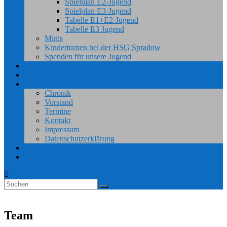
Spielplan E2-Jugend
Spielplan E3-Jugend
Tabelle E1+E2-Jugend
Tabelle E3 Jugend
Minis
Kinderturnen bei der HSG Spradow
Spenden für unsere Jugend
Breitensport
Sponsoren
Verein
Chronik
Vorstand
Termine
Kontakt
Impressum
Datenschutzerklärung
Fanshop
HSG Heft 2025-2026
Team