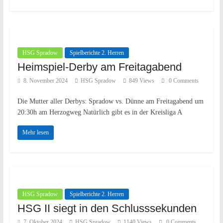
HSG Spradow
Spielberichte 2. Herren
Heimspiel-Derby am Freitagabend
8. November 2024
HSG Spradow
849 Views
0 Comments
Die Mutter aller Derbys: Spradow vs. Dünne am Freitagabend um
20:30h am Herzogweg Natürlich gibt es in der Kreisliga A
Mehr lesen
HSG Spradow
Spielberichte 2. Herren
HSG II siegt in den Schlusssekunden
7. Oktober 2024
HSG Spradow
1140 Views
0 Comments