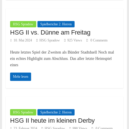
HSG Spradow
Spielberichte 2. Herren
HSG II vs. Dünne am Freitag
10. Mai 2024
HSG Spradow
925 Views
0 Comments
Heute letztes Spiel der Zweiten als Bünder Stadtduell Noch mal
ein echtes Highlight zum Abschluss. Das aller letzte Heimspiel
eines
Mehr lesen
HSG Spradow
Spielberichte 2. Herren
HSG II heute im kleinen Derby
23. Februar 2024
HSG Spradow
990 Views
0 Comments