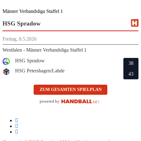
Männer Verbandsliga Staffel 1
HSG Spradow
Freitag, 8.5.2026
Westfalen - Männer Verbandsliga Staffel 1
HSG Spradow
38
HSG Petershagen/Lahde
43
ZUM GESAMTEN SPIELPLAN
powered by