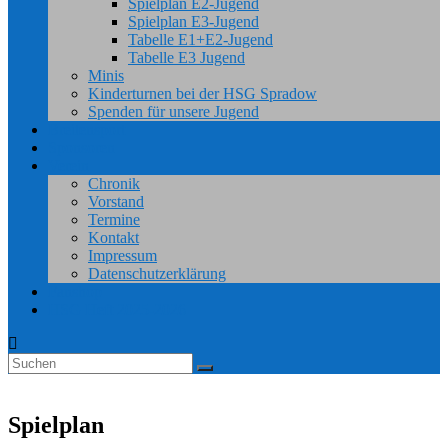
Spielplan E2-Jugend
Spielplan E3-Jugend
Tabelle E1+E2-Jugend
Tabelle E3 Jugend
Minis
Kinderturnen bei der HSG Spradow
Spenden für unsere Jugend
Breitensport
Sponsoren
Verein
Chronik
Vorstand
Termine
Kontakt
Impressum
Datenschutzerklärung
Fanshop
HSG Heft 2025-2026
Spielplan