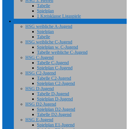
HSG 3. Herren
Tabelle
Spielplan
1 Kreisklasse Ligaspiele
Jugend
HSG weibliche A-Jugend
Spielplan
Tabelle
HSG weibliche C-Jugend
Spielplan w. C-Jugend
Tabelle weibliche C-Jugend
HSG C-Jugend
Tabelle C-Jugend
Spielplan C-Jugend
HSG C2-Jugend
Tabelle C2-Jugend
Spielplan C2-Jugend
HSG D-Jugend
Tabelle D-Jugend
Spielplan D-Jugend
HSG D2-Jugend
Spielplan D2-Jugend
Tabelle D2-Jugend
HSG E-Jugend
Spielplan E1-Jugend