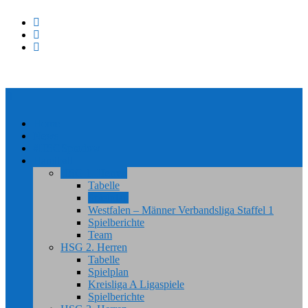
Home
News
#HSGSpradow
Handball
HSG 1. Herren
Tabelle
Spielplan
Westfalen – Männer Verbandsliga Staffel 1
Spielberichte
Team
HSG 2. Herren
Tabelle
Spielplan
Kreisliga A Ligaspiele
Spielberichte