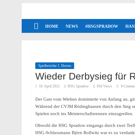
HOME
NEWS
#HSGSPRADOW
HAN
Spielberichte 1. Herren
Wieder Derbysieg für 
16. April 2012
HSG Spradow
918 Views
0 Comme
Der Gast vom Wiehen dominierte von Anfang an, ging
Während der CVJM Rödinghausen durch den Sieg seine
Spielen noch ins Meisterschaftsrennen einzugreifen.
Obwohl die HSG Spradow eingangs durch zwei Treffe
HSG-Schlussmann Björn Rollwitz war es zu verdanke