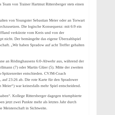
s Team von Trainer Hartmut Rittersberger stets einen
alten von Youngster Sebastian Meier oder an Torwart
rchzusetzen. Die logische Konsequenz: mit 6:9 ein
ffland verkürzte vom Kreis und von der
t nicht. Der bemängelte das eigene Überzahlspiel
schaft. „Wir haben Spradow auf acht Treffer gehalten
 Zähne an Rödinghausens 6:0-Abwehr aus, während der
lmann (7) oder Martin Glüer (5). Mitte der zweiten
a-Spitzenreiter entschieden. CVJM-Coach
 auf 23:26 ab. Die rote Karte für den Spradower
n Meier“) war keinesfalls mehr Spiel entscheidend.
aben“. Kollege Rittersberger dagegen triumphierte
en jetzt zwei Punkte mehr als letztes Jahr durch
 Meisterschaft in Sichtweite.