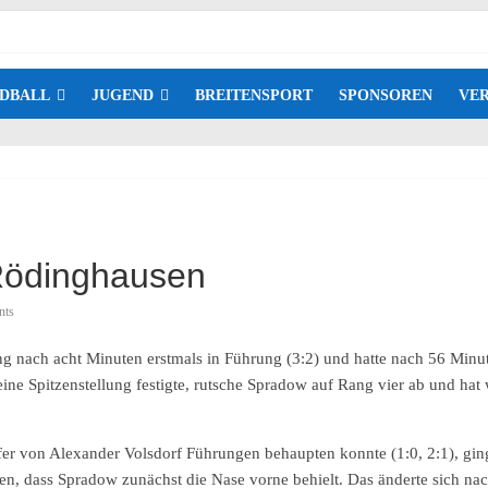
DBALL
JUGEND
BREITENSPORT
SPONSOREN
VER
Rödinghausen
nts
 nach acht Minuten erstmals in Führung (3:2) und hatte nach 56 Minute
 Spitzenstellung festigte, rutsche Spradow auf Rang vier ab und hat 
r von Alexander Volsdorf Führungen behaupten konnte (1:0, 2:1), gin
n, dass Spradow zunächst die Nase vorne behielt. Das änderte sich na