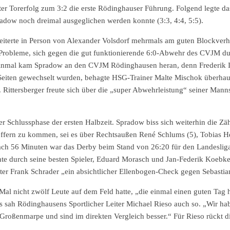
ster Torerfolg zum 3:2 die erste Rödinghauser Führung. Folgend legte da
pradow noch dreimal ausgeglichen werden konnte (3:3, 4:4, 5:5).
heiterte in Person von Alexander Volsdorf mehrmals am guten Blockverh
Probleme, sich gegen die gut funktionierende 6:0-Abwehr des CVJM du
einmal kam Spradow an den CVJM Rödinghausen heran, denn Frederik I
Seiten gewechselt wurden, behagte HSG-Trainer Malte Mischok überhaup
Rittersberger freute sich über die „super Abwehrleistung“ seiner Mann
der Schlussphase der ersten Halbzeit. Spradow biss sich weiterhin die
fern zu kommen, sei es über Rechtsaußen René Schlums (5), Tobias Hel
nach 56 Minuten war das Derby beim Stand von 26:20 für den Landeslig
te durch seine besten Spieler, Eduard Morasch und Jan-Federik Koebke,
hter Frank Schrader „ein absichtlicher Ellenbogen-Check gegen Sebastia
al nicht zwölf Leute auf dem Feld hatte, „die einmal einen guten Tag h
Das sah Rödinghausens Sportlicher Leiter Michael Rieso auch so. „Wir hab
Großenmarpe und sind im direkten Vergleich besser.“ Für Rieso rückt die