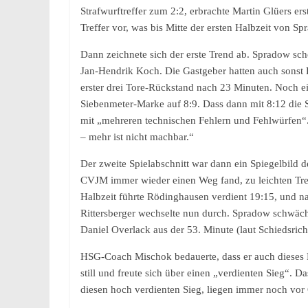
Strafwurftreffer zum 2:2, erbrachte Martin Glüers er
Treffer vor, was bis Mitte der ersten Halbzeit von S
Dann zeichnete sich der erste Trend ab. Spradow sc
Jan-Hendrik Koch. Die Gastgeber hatten auch sonst 
erster drei Tore-Rückstand nach 23 Minuten. Noch 
Siebenmeter-Marke auf 8:9. Dass dann mit 8:12 die 
mit „mehreren technischen Fehlern und Fehlwürfen“. 
– mehr ist nicht machbar.“
Der zweite Spielabschnitt war dann ein Spiegelbild 
CVJM immer wieder einen Weg fand, zu leichten Tref
Halbzeit führte Rödinghausen verdient 19:15, und 
Rittersberger wechselte nun durch. Spradow schwäch
Daniel Overlack aus der 53. Minute (laut Schiedsric
HSG-Coach Mischok bedauerte, dass er auch dieses M
still und freute sich über einen „verdienten Sieg“. 
diesen hoch verdienten Sieg, liegen immer noch vor 