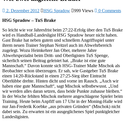
2. Dezember 2012
HSG Spradow
999 Views
0 Comments
HSG Spradow – TuS Brake
So leicht wie vor Jahresfrist beim 27:22-Erfolg über den TuS Brake
wird es Handball-Landesligist HSG Spradow heuer nicht haben.
Gast Brake hat neben gutem und schnellem Angriffsspiel unter
ihrem neuen Trainer Stephan Neitzel auch im Abwehrbereich
zugelegt. Wozu Heimkehrer Jan Ober, mehrere Jahre
Abwehrspezialist beim Dritt- und Oberligisten TuS Spenge,
sicherlich seinen Beitrag geleistet hat. „Brake ist eine gute
Mannschaft.“ Davon konnte sich HSG-Trainer Malte Mischok als
Beobachter schon überzeugen. Er sah, wie Gastgeber TuS Brake
einen 14:20-Rückstand in einen 27:25-Sieg über Eintracht
Oberlübbe drehte. Hinten dicht und vorne im Rausch. „Auch wir
haben eine gute Mannschaft“, sagt Mischok selbstbewusst. „Und
wir werden alles daran setzen, dass beide Punkte zuhause bleiben.“
In der Woche fehlten Mischok mehrere angeschlagene Spieler beim
Training. Heute beim Anpfiff um 17 Uhr in der Moning-Halle wird
nur Jan-Frederik Koebke „aus privaten Gründen“ (Mischok) nicht
dabei sein. Zu erwarten ist ein ausgeglichenes Spiel punktgleicher
Landesligisten.