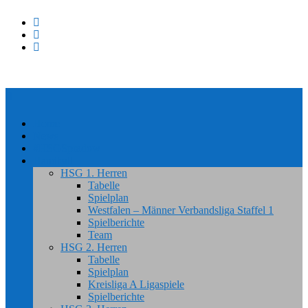
Home
News
#HSGSpradow
Handball
HSG 1. Herren
Tabelle
Spielplan
Westfalen – Männer Verbandsliga Staffel 1
Spielberichte
Team
HSG 2. Herren
Tabelle
Spielplan
Kreisliga A Ligaspiele
Spielberichte