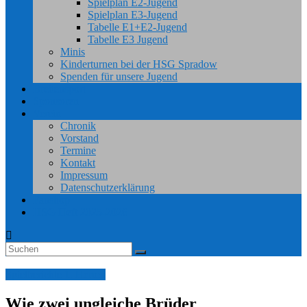
Spielplan E2-Jugend
Spielplan E3-Jugend
Tabelle E1+E2-Jugend
Tabelle E3 Jugend
Minis
Kinderturnen bei der HSG Spradow
Spenden für unsere Jugend
Breitensport
Sponsoren
Verein
Chronik
Vorstand
Termine
Kontakt
Impressum
Datenschutzerklärung
Fanshop
HSG Heft 2025-2026
Spielberichte 1. Herren
Wie zwei ungleiche Brüder