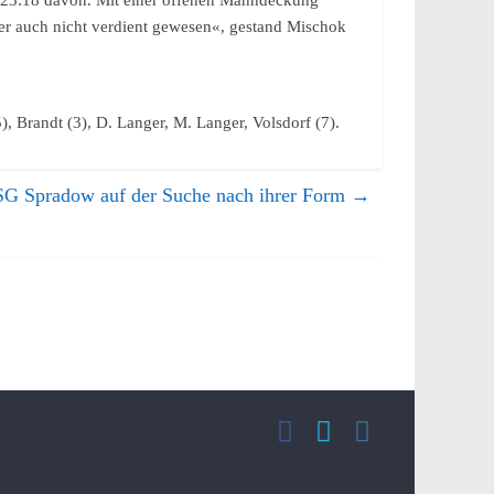
f 23:18 davon. Mit einer offenen Manndeckung
er auch nicht verdient gewesen«, gestand Mischok
), Brandt (3), D. Langer, M. Langer, Volsdorf (7).
G Spradow auf der Suche nach ihrer Form
→