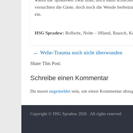
waren die Spradower zwar dran, doch dann schliche
versuchten die Gäste, doch noch die Wende herbeizu
ein.
HSG Spradow:
Rollwitz, Nolte – Iffland, Rausch, Ko
←
Wehe-Trauma noch nicht überwunden
Share This Post:
Schreibe einen Kommentar
Du musst
angemeldet
sein, um einen Kommentar abzu
Copyright © HSG Spradow 2026
. All rights reserved.