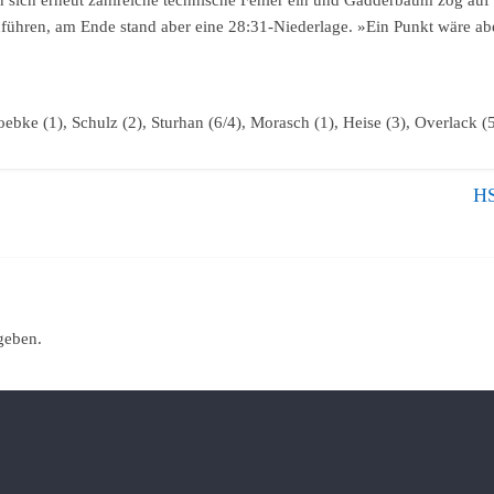
n sich erneut zahlreiche technische Fehler ein und Gadderbaum zog au
führen, am Ende stand aber eine 28:31-Niederlage. »Ein Punkt wäre ab
ebke (1), Schulz (2), Sturhan (6/4), Morasch (1), Heise (3), Overlack (5
HS
geben.