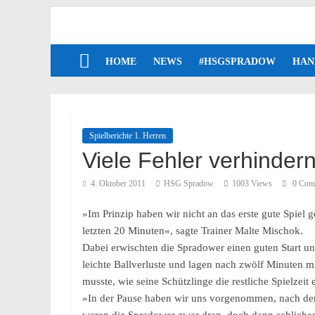
HOME
NEWS
#HSGSPRADOW
HAN
Spielberichte 1. Herren
Viele Fehler verhinder
4. Oktober 2011
HSG Spradow
1003 Views
0 Com
»Im Prinzip haben wir nicht an das erste gute Spie
letzten 20 Minuten«, sagte Trainer Malte Mischok.
Dabei erwischten die Spradower einen guten Start und
leichte Ballverluste und lagen nach zwölf Minuten mi
musste, wie seine Schützlinge die restliche Spielzei
»In der Pause haben wir uns vorgenommen, nach dem 