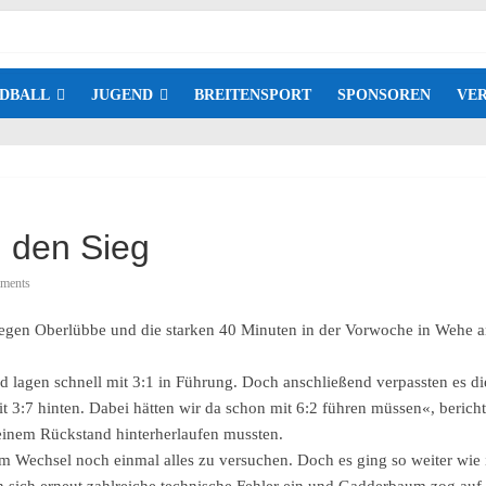
DBALL
JUGEND
BREITENSPORT
SPONSOREN
VER
n den Sieg
ments
l gegen Oberlübbe und die starken 40 Minuten in der Vorwoche in Wehe 
 lagen schnell mit 3:1 in Führung. Doch anschließend verpassten es die
t 3:7 hinten. Dabei hätten wir da schon mit 6:2 führen müssen«, berich
t einem Rückstand hinterherlaufen mussten.
Wechsel noch einmal alles zu versuchen. Doch es ging so weiter wie in