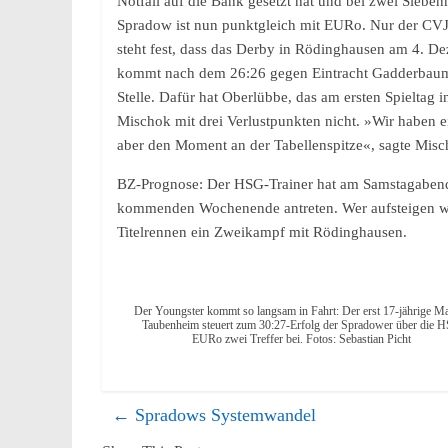
Notfall auf die Bank gesetzt hat und bei zwei Siebe
Spradow ist nun punktgleich mit EURo. Nur der CVJ
steht fest, dass das Derby in Rödinghausen am 4. De
kommt nach dem 26:26 gegen Eintracht Gadderbaum ni
Stelle. Dafür hat Oberlübbe, das am ersten Spieltag
Mischok mit drei Verlustpunkten nicht. »Wir haben e
aber den Moment an der Tabellenspitze«, sagte Misc
BZ-Prognose: Der HSG-Trainer hat am Samstagabend
kommenden Wochenende antreten. Wer aufsteigen wil
Titelrennen ein Zweikampf mit Rödinghausen.
Der Youngster kommt so langsam in Fahrt: Der erst 17-jährige M
Taubenheim steuert zum 30:27-Erfolg der Spradower über die 
EURo zwei Treffer bei. Fotos: Sebastian Picht
←
Spradows Systemwandel