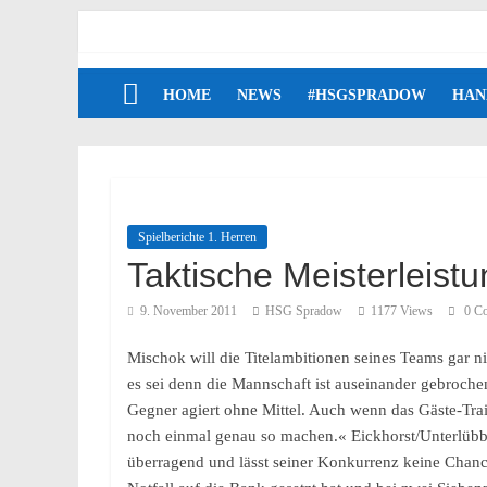
HOME
NEWS
#HSGSPRADOW
HAN
Spielberichte 1. Herren
Taktische Meisterleist
9. November 2011
HSG Spradow
1177 Views
0 C
Mischok will die Titelambitionen seines Teams gar n
es sei denn die Mannschaft ist auseinander gebrochen
Gegner agiert ohne Mittel. Auch wenn das Gäste-Train
noch einmal genau so machen.« Eickhorst/Unterlübbe
überragend und lässt seiner Konkurrenz keine Chanc