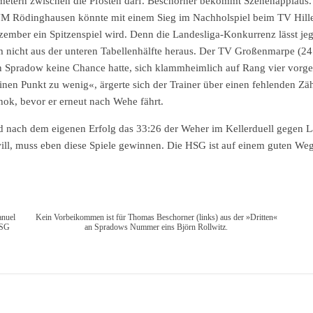
nmetern zwischen die Pfosten darf. Beschorner bekommt Szenenapplaus. D
M Rödinghausen könnte mit einem Sieg im Nachholspiel beim TV Hille
zember ein Spitzenspiel wird. Denn die Landesliga-Konkurrenz lässt jeg
cht aus der unteren Tabellenhälfte heraus. Der TV Großenmarpe (24:25
 in Spradow keine Chance hatte, sich klammheimlich auf Rang vier vorg
inen Punkt zu wenig«, ärgerte sich der Trainer über einen fehlenden Z
hok, bevor er erneut nach Wehe fährt.
 nach dem eigenen Erfolg das 33:26 der Weher im Kellerduell gegen 
l, muss eben diese Spiele gewinnen. Die HSG ist auf einem guten Weg.
anuel
Kein Vorbeikommen ist für Thomas Beschorner (links) aus der »Dritten«
HSG
an Spradows Nummer eins Björn Rollwitz.