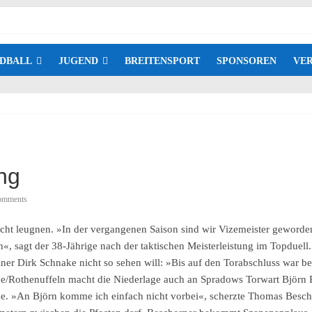
DBALL
JUGEND
BREITENSPORT
SPONSOREN
VER
ung
omments
icht leugnen. »In der vergangenen Saison sind wir Vizemeister geworden
«, sagt der 38-Jährige nach der taktischen Meisterleistung im Topduell
er Dirk Schnake nicht so sehen will: »Bis auf den Torabschluss war bei
/Rothenuffeln macht die Niederlage auch an Spradows Torwart Björn Ro
e. »An Björn komme ich einfach nicht vorbei«, scherzte Thomas Beschor