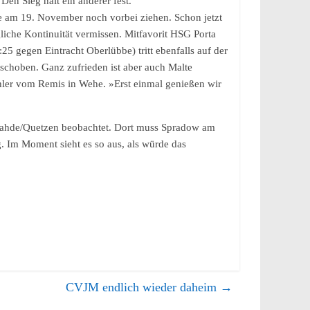
en Sieg hält ein anderer fest.
 am 19. November noch vorbei ziehen. Schon jetzt
liche Kontinuität vermissen. Mitfavorit HSG Porta
 gegen Eintracht Oberlübbe) tritt ebenfalls auf der
eschoben. Ganz zufrieden ist aber auch Malte
ähler vom Remis in Wehe. »Erst einmal genießen wir
Lahde/Quetzen beobachtet. Dort muss Spradow am
 Im Moment sieht es so aus, als würde das
CVJM endlich wieder daheim
→