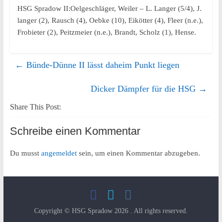
HSG Spradow II:Oelgeschläger, Weiler – L. Langer (5/4), J.
langer (2), Rausch (4), Oebke (10), Eikötter (4), Fleer (n.e.),
Frobieter (2), Peitzmeier (n.e.), Brandt, Scholz (1), Hense.
←
Bünde-Dünne II lässt daheim Punkt liegen
Dicker Dämpfer für die HSG
→
Share This Post:
Schreibe einen Kommentar
Du musst
angemeldet
sein, um einen Kommentar abzugeben.
Copyright © HSG Spradow 2026
. All rights reserved.