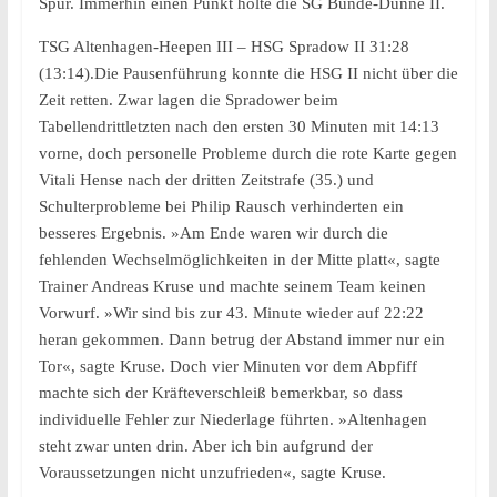
Spur. Immerhin einen Punkt holte die SG Bünde-Dünne II.
TSG Altenhagen-Heepen III – HSG Spradow II 31:28
(13:14).Die Pausenführung konnte die HSG II nicht über die
Zeit retten. Zwar lagen die Spradower beim
Tabellendrittletzten nach den ersten 30 Minuten mit 14:13
vorne, doch personelle Probleme durch die rote Karte gegen
Vitali Hense nach der dritten Zeitstrafe (35.) und
Schulterprobleme bei Philip Rausch verhinderten ein
besseres Ergebnis. »Am Ende waren wir durch die
fehlenden Wechselmöglichkeiten in der Mitte platt«, sagte
Trainer Andreas Kruse und machte seinem Team keinen
Vorwurf. »Wir sind bis zur 43. Minute wieder auf 22:22
heran gekommen. Dann betrug der Abstand immer nur ein
Tor«, sagte Kruse. Doch vier Minuten vor dem Abpfiff
machte sich der Kräfteverschleiß bemerkbar, so dass
individuelle Fehler zur Niederlage führten. »Altenhagen
steht zwar unten drin. Aber ich bin aufgrund der
Voraussetzungen nicht unzufrieden«, sagte Kruse.