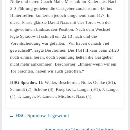
Nolte und deren Coach Malte Mischok im Kader aus. Nach
2:0-Führung gerieten die Gastgeber zunächst mit 4:6 ins
Hintertreffen, konterten jedoch umgehend zum 11:7. In
dieser Phase glänzte David Naas mit vier Toren von der
ungewohnten Linksaußen-Position. Nach dem Wechsel
legte Spradow II schnell ein 22:13 nach und die
Vorentscheidung war gefallen. „Wir haben danach viel
gewechselt“, sagte Beschorner. Die TGH II kam beim 24:20
noch einmal heran, doch Spannung ließen die Gastgeber
nicht mehr aufkommen. Beschorner: „Immer wenn wir ein
Tor brachten, haben wir auch getroffen.“
HSG Spradow II:
Weiler, Beschorner, Nolte; Oebke (6/1),
Schmidt (2), Schöne (8), Koepke, L. Langer (3/1), J. Langer
(4), T. Langer, Peitzmeier, Mischok, Naas (4).
←
HSG Spradow II gewinnt
Spradow im Topspiel in Topform
→