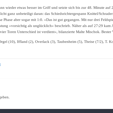
 wieder etwas besser im Griff und setzte sich bis zur 48. Minute auf 2
cht ganz unbeteiligt daran: das Schiedsrichtergespann Knittel/Schrader
e Phase aber sogar mit 1:0. »Das ist gut gegangen. Mit nur drei Feldspi
istung »vorsichtig als unglücklich« beschrieb. Näher als auf 27:29 kam
vier Toren Unterschied ist verdient«, bilanzierte Malte Mischok. Bester 
gel (10), Iffland (2), Overlack (3), Taubenheim (5), Theise (7/2), T. K
t
geben.