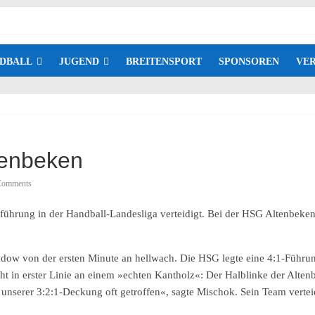
DBALL
JUGEND
BREITENSPORT
SPONSOREN
VER
tenbeken
Comments
nführung in der Handball-Landesliga verteidigt. Bei der HSG Altenbeken
pradow von der ersten Minute an hellwach. Die HSG legte eine 4:1-Führun
ht in erster Linie an einem »echten Kantholz«: Der Halblinke der Altenb
unserer 3:2:1-Deckung oft getroffen«, sagte Mischok. Sein Team verte