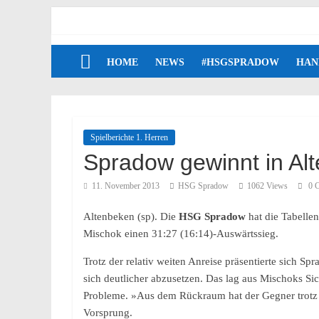
HOME
NEWS
#HSGSPRADOW
HAN
Spielberichte 1. Herren
Spradow gewinnt in Al
11. November 2013
HSG Spradow
1062 Views
0 
Altenbeken (sp). Die
HSG Spradow
hat die Tabelle
Mischok einen 31:27 (16:14)-Auswärtssieg.
Trotz der relativ weiten Anreise präsentierte sich S
sich deutlicher abzusetzen. Das lag aus Mischoks Sic
Probleme. »Aus dem Rückraum hat der Gegner trotz 
Vorsprung.