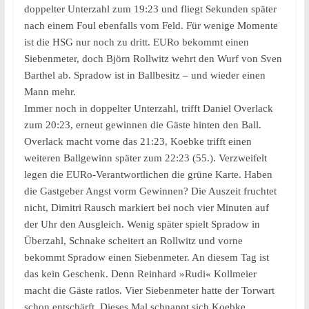
doppelter Unterzahl zum 19:23 und fliegt Sekunden später
nach einem Foul ebenfalls vom Feld. Für wenige Momente
ist die HSG nur noch zu dritt. EURo bekommt einen
Siebenmeter, doch Björn Rollwitz wehrt den Wurf von Sven
Barthel ab. Spradow ist in Ballbesitz – und wieder einen
Mann mehr.
Immer noch in doppelter Unterzahl, trifft Daniel Overlack
zum 20:23, erneut gewinnen die Gäste hinten den Ball.
Overlack macht vorne das 21:23, Koebke trifft einen
weiteren Ballgewinn später zum 22:23 (55.). Verzweifelt
legen die EURo-Verantwortlichen die grüne Karte. Haben
die Gastgeber Angst vorm Gewinnen? Die Auszeit fruchtet
nicht, Dimitri Rausch markiert bei noch vier Minuten auf
der Uhr den Ausgleich. Wenig später spielt Spradow in
Überzahl, Schnake scheitert an Rollwitz und vorne
bekommt Spradow einen Siebenmeter. An diesem Tag ist
das kein Geschenk. Denn Reinhard »Rudi« Kollmeier
macht die Gäste ratlos. Vier Siebenmeter hatte der Torwart
schon entschärft. Dieses Mal schnappt sich Koebke