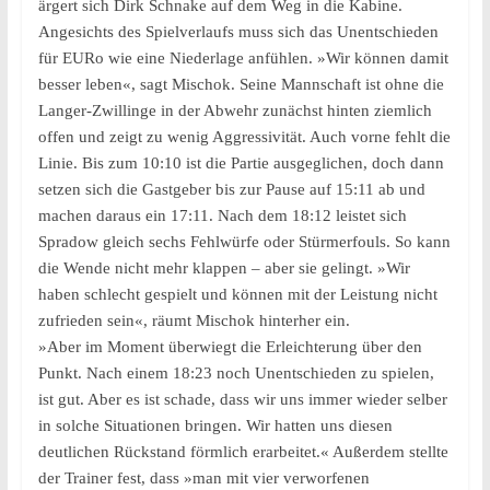
ärgert sich Dirk Schnake auf dem Weg in die Kabine.
Angesichts des Spielverlaufs muss sich das Unentschieden
für EURo wie eine Niederlage anfühlen. »Wir können damit
besser leben«, sagt Mischok. Seine Mannschaft ist ohne die
Langer-Zwillinge in der Abwehr zunächst hinten ziemlich
offen und zeigt zu wenig Aggressivität. Auch vorne fehlt die
Linie. Bis zum 10:10 ist die Partie ausgeglichen, doch dann
setzen sich die Gastgeber bis zur Pause auf 15:11 ab und
machen daraus ein 17:11. Nach dem 18:12 leistet sich
Spradow gleich sechs Fehlwürfe oder Stürmerfouls. So kann
die Wende nicht mehr klappen – aber sie gelingt. »Wir
haben schlecht gespielt und können mit der Leistung nicht
zufrieden sein«, räumt Mischok hinterher ein.
»Aber im Moment überwiegt die Erleichterung über den
Punkt. Nach einem 18:23 noch Unentschieden zu spielen,
ist gut. Aber es ist schade, dass wir uns immer wieder selber
in solche Situationen bringen. Wir hatten uns diesen
deutlichen Rückstand förmlich erarbeitet.« Außerdem stellte
der Trainer fest, dass »man mit vier verworfenen