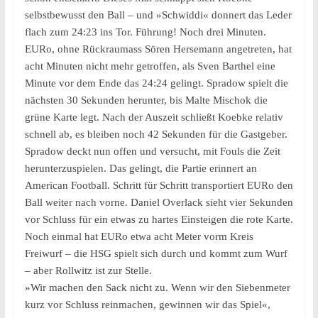
selbstbewusst den Ball – und »Schwiddi« donnert das Leder
flach zum 24:23 ins Tor. Führung! Noch drei Minuten.
EURo, ohne Rückraumass Sören Hersemann angetreten, hat
acht Minuten nicht mehr getroffen, als Sven Barthel eine
Minute vor dem Ende das 24:24 gelingt. Spradow spielt die
nächsten 30 Sekunden herunter, bis Malte Mischok die
grüne Karte legt. Nach der Auszeit schließt Koebke relativ
schnell ab, es bleiben noch 42 Sekunden für die Gastgeber.
Spradow deckt nun offen und versucht, mit Fouls die Zeit
herunterzuspielen. Das gelingt, die Partie erinnert an
American Football. Schritt für Schritt transportiert EURo den
Ball weiter nach vorne. Daniel Overlack sieht vier Sekunden
vor Schluss für ein etwas zu hartes Einsteigen die rote Karte.
Noch einmal hat EURo etwa acht Meter vorm Kreis
Freiwurf – die HSG spielt sich durch und kommt zum Wurf
– aber Rollwitz ist zur Stelle.
»Wir machen den Sack nicht zu. Wenn wir den Siebenmeter
kurz vor Schluss reinmachen, gewinnen wir das Spiel«,