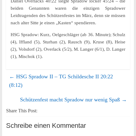
Daniel Overlacks 40:22 siegte Spradow locker 45:24 – die
beiden Genannten waren die einzigen Spradower
Leidtragenden des Schützenfestes im März, denn sie müssen
nach alter Sitte je einen „Kasten“ spendieren.
HSG Spradow: Kurz, Oelgeschläger (ab 36. Minute); Schulz
(4), Iffland (5), Sturhan (2), Rausch (9), Kruse (8), Heise
(2), Volsdorf (2), Overlack (5/2), M. Langer (6/1), D. Langer
(1), Mischok (1).
←
HSG Spradow II – TG Schildesche II 20:22
(8:12)
Schützenfest macht Spradow nur wenig Spaß
→
Share This Post:
Schreibe einen Kommentar