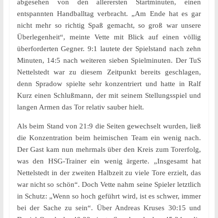
abgesehen von den allerersten Startminuten, einen
entspannten Handballtag verbracht. „Am Ende hat es gar
nicht mehr so richtig Spaß gemacht, so groß war unsere
Überlegenheit“, meinte Vette mit Blick auf einen völlig
überforderten Gegner. 9:1 lautete der Spielstand nach zehn
Minuten, 14:5 nach weiteren sieben Spielminuten. Der TuS
Nettelstedt war zu diesem Zeitpunkt bereits geschlagen,
denn Spradow spielte sehr konzentriert und hatte in Ralf
Kurz einen Schlußmann, der mit seinem Stellungsspiel und
langen Armen das Tor relativ sauber hielt.
Als beim Stand von 21:9 die Seiten gewechselt wurden, ließ
die Konzentration beim heimischen Team ein wenig nach.
Der Gast kam nun mehrmals über den Kreis zum Torerfolg,
was den HSG-Trainer ein wenig ärgerte. „Insgesamt hat
Nettelstedt in der zweiten Halbzeit zu viele Tore erzielt, das
war nicht so schön“. Doch Vette nahm seine Spieler letztlich
in Schutz: „Wenn so hoch geführt wird, ist es schwer, immer
bei der Sache zu sein“. Über Andreas Kruses 30:15 und