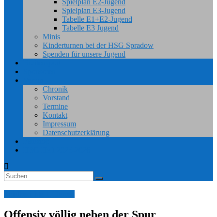
Spielplan E2-Jugend
Spielplan E3-Jugend
Tabelle E1+E2-Jugend
Tabelle E3 Jugend
Minis
Kinderturnen bei der HSG Spradow
Spenden für unsere Jugend
Breitensport
Sponsoren
Verein
Chronik
Vorstand
Termine
Kontakt
Impressum
Datenschutzerklärung
Fanshop
HSG Heft 2025-2026
Spielberichte 1. Herren
Offensiv völlig neben der Spur