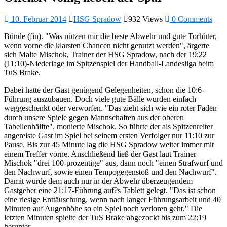
10. Februar 2014
HSG Spradow
932 Views
0 Comments
Bünde (fin). "Was nützen mir die beste Abwehr und gute Torhüter,
wenn vorne die klarsten Chancen nicht genutzt werden", ärgerte
sich Malte Mischok, Trainer der HSG Spradow, nach der 19:22
(11:10)-Niederlage im Spitzenspiel der Handball-Landesliga beim
TuS Brake.
Dabei hatte der Gast genügend Gelegenheiten, schon die 10:6-
Führung auszubauen. Doch viele gute Bälle wurden einfach
weggeschenkt oder verworfen. "Das zieht sich wie ein roter Faden
durch unsere Spiele gegen Mannschaften aus der oberen
Tabellenhälfte", monierte Mischok. So führte der als Spitzenreiter
angereiste Gast im Spiel bei seinem ersten Verfolger nur 11:10 zur
Pause. Bis zur 45 Minute lag die HSG Spradow weiter immer mit
einem Treffer vorne. Anschließend ließ der Gast laut Trainer
Mischok "drei 100-prozentige" aus, dann noch "einen Strafwurf und
den Nachwurf, sowie einen Tempogegenstoß und den Nachwurf".
Damit wurde dem auch nur in der Abwehr überzeugendem
Gastgeber eine 21:17-Führung auf?s Tablett gelegt. "Das ist schon
eine riesige Enttäuschung, wenn nach langer Führungsarbeit und 40
Minuten auf Augenhöhe so ein Spiel noch verloren geht." Die
letzten Minuten spielte der TuS Brake abgezockt bis zum 22:19
herunter.