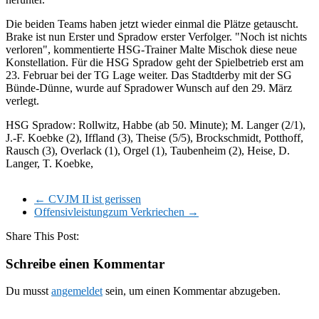
Die beiden Teams haben jetzt wieder einmal die Plätze getauscht.
Brake ist nun Erster und Spradow erster Verfolger. "Noch ist nichts
verloren", kommentierte HSG-Trainer Malte Mischok diese neue
Konstellation. Für die HSG Spradow geht der Spielbetrieb erst am
23. Februar bei der TG Lage weiter. Das Stadtderby mit der SG
Bünde-Dünne, wurde auf Spradower Wunsch auf den 29. März
verlegt.
HSG Spradow: Rollwitz, Habbe (ab 50. Minute); M. Langer (2/1),
J.-F. Koebke (2), Iffland (3), Theise (5/5), Brockschmidt, Potthoff,
Rausch (3), Overlack (1), Orgel (1), Taubenheim (2), Heise, D.
Langer, T. Koebke,
←
CVJM II ist gerissen
Offensivleistungzum Verkriechen
→
Share This Post:
Schreibe einen Kommentar
Du musst
angemeldet
sein, um einen Kommentar abzugeben.