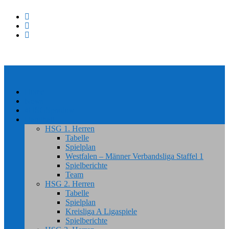
Home
News
#HSGSpradow
Handball
HSG 1. Herren
Tabelle
Spielplan
Westfalen – Männer Verbandsliga Staffel 1
Spielberichte
Team
HSG 2. Herren
Tabelle
Spielplan
Kreisliga A Ligaspiele
Spielberichte