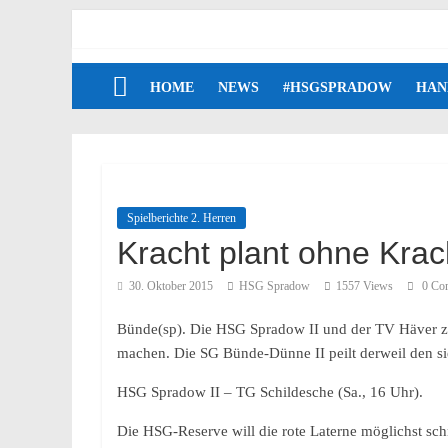
HOME
NEWS
#HSGSPRADOW
HAN
Spielberichte 2. Herren
Kracht plant ohne Krac
30. Oktober 2015
HSG Spradow
1557 Views
0 Co
Bünde(sp). Die HSG Spradow II und der TV Häver zie
machen. Die SG Bünde-Dünne II peilt derweil den sie
HSG Spradow II – TG Schildesche (Sa., 16 Uhr).
Die HSG-Reserve will die rote Laterne möglichst sc