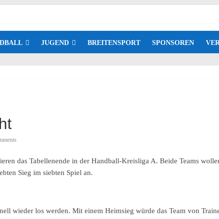
DBALL
JUGEND
BREITENSPORT
SPONSOREN
VER
ht
mments
ren das Tabellenende in der Handball-Kreisliga A. Beide Teams wollen
bten Sieg im siebten Spiel an.
hnell wieder los werden. Mit einem Heimsieg würde das Team von Train