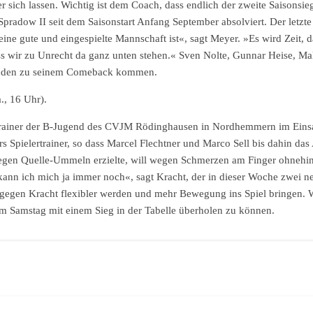
 sich lassen. Wichtig ist dem Coach, dass endlich der zweite Saisonsieg 
 Spradow II seit dem Saisonstart Anfang September absolviert. Der letzt
ine gute und eingespielte Mannschaft ist«, sagt Meyer. »Es wird Zeit, 
ss wir zu Unrecht da ganz unten stehen.« Sven Nolte, Gunnar Heise, M
tänden zu seinem Comeback kommen.
, 16 Uhr).
ls Trainer der B-Jugend des CVJM Rödinghausen in Nordhemmern im Einsa
rs Spielertrainer, so dass Marcel Flechtner und Marco Sell bis dahin da
egen Quelle-Ummeln erzielte, will wegen Schmerzen am Finger ohnehin
ann ich mich ja immer noch«, sagt Kracht, der in dieser Woche zwei ne
 gegen Kracht flexibler werden und mehr Bewegung ins Spiel bringen. W
 am Samstag mit einem Sieg in der Tabelle überholen zu können.