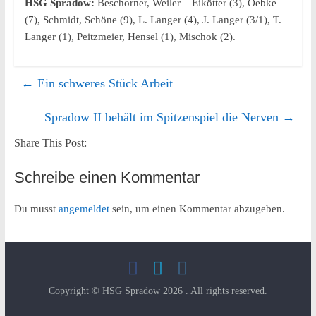
HSG Spradow:
Beschorner, Weiler – Eikötter (3), Oebke
(7), Schmidt, Schöne (9), L. Langer (4), J. Langer (3/1), T.
Langer (1), Peitzmeier, Hensel (1), Mischok (2).
←
Ein schweres Stück Arbeit
Spradow II behält im Spitzenspiel die Nerven
→
Share This Post:
Schreibe einen Kommentar
Du musst
angemeldet
sein, um einen Kommentar abzugeben.
Copyright © HSG Spradow 2026
. All rights reserved.