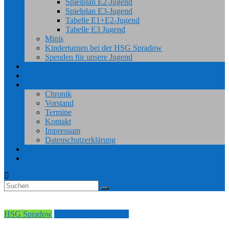
Spielplan E2-Jugend
Spielplan E3-Jugend
Tabelle E1+E2-Jugend
Tabelle E3 Jugend
Minis
Kinderturnen bei der HSG Spradow
Spenden für unsere Jugend
Breitensport
Sponsoren
Verein
Chronik
Vorstand
Termine
Kontakt
Impressum
Datenschutzerklärung
Fanshop
HSG Heft 2025-2026
HSG Spradow
Spielberichte 2. Herren