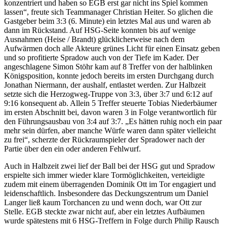
konzentriert und haben so EGB erst gar nicht ins Spiel kommen
lassen“, freute sich Teammanager Christian Heiter. So glichen die
Gastgeber beim 3:3 (6. Minute) ein letztes Mal aus und waren ab
dann im Rückstand. Auf HSG-Seite konnten bis auf wenige
Ausnahmen (Heise / Brandt) glücklicherweise nach dem
Aufwärmen doch alle Akteure grünes Licht für einen Einsatz geben
und so profitierte Spradow auch von der Tiefe im Kader. Der
angeschlagene Simon Stöhr kam auf 8 Treffer von der halblinken
Königsposition, konnte jedoch bereits im ersten Durchgang durch
Jonathan Niermann, der aushalf, entlastet werden. Zur Halbzeit
setzte sich die Herzogweg-Truppe von 3:3, über 3:7 und 6:12 auf
9:16 konsequent ab. Allein 5 Treffer steuerte Tobias Niederbäumer
im ersten Abschnitt bei, davon waren 3 in Folge verantwortlich für
den Führungsausbau von 3:4 auf 3:7. „Es hätten ruhig noch ein paar
mehr sein dürfen, aber manche Würfe waren dann später vielleicht
zu frei“, scherzte der Rückraumspieler der Spradower nach der
Partie über den ein oder anderen Fehlwurf.
Auch in Halbzeit zwei lief der Ball bei der HSG gut und Spradow
erspielte sich immer wieder klare Tormöglichkeiten, verteidigte
zudem mit einem überragenden Dominik Ott im Tor engagiert und
leidenschaftlich. Insbesondere das Deckungszentrum um Daniel
Langer ließ kaum Torchancen zu und wenn doch, war Ott zur
Stelle. EGB steckte zwar nicht auf, aber ein letztes Aufbäumen
wurde spätestens mit 6 HSG-Treffern in Folge durch Philip Rausch