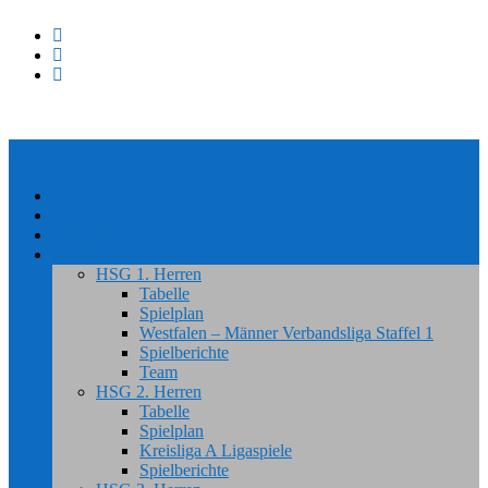
Home
News
#HSGSpradow
Handball
HSG 1. Herren
Tabelle
Spielplan
Westfalen – Männer Verbandsliga Staffel 1
Spielberichte
Team
HSG 2. Herren
Tabelle
Spielplan
Kreisliga A Ligaspiele
Spielberichte