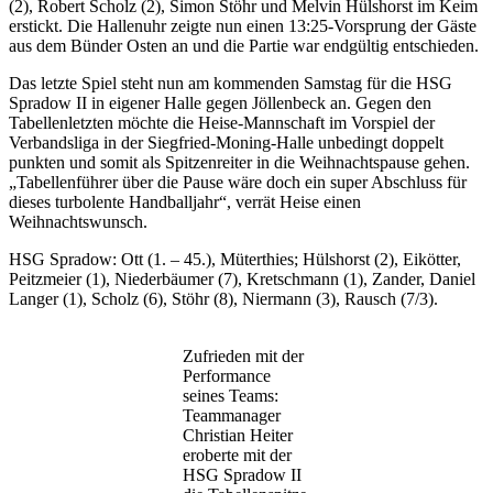
(2), Robert Scholz (2), Simon Stöhr und Melvin Hülshorst im Keim
erstickt. Die Hallenuhr zeigte nun einen 13:25-Vorsprung der Gäste
aus dem Bünder Osten an und die Partie war endgültig entschieden.
Das letzte Spiel steht nun am kommenden Samstag für die HSG
Spradow II in eigener Halle gegen Jöllenbeck an. Gegen den
Tabellenletzten möchte die Heise-Mannschaft im Vorspiel der
Verbandsliga in der Siegfried-Moning-Halle unbedingt doppelt
punkten und somit als Spitzenreiter in die Weihnachtspause gehen.
„Tabellenführer über die Pause wäre doch ein super Abschluss für
dieses turbolente Handballjahr“, verrät Heise einen
Weihnachtswunsch.
HSG Spradow: Ott (1. – 45.), Müterthies; Hülshorst (2), Eikötter,
Peitzmeier (1), Niederbäumer (7), Kretschmann (1), Zander, Daniel
Langer (1), Scholz (6), Stöhr (8), Niermann (3), Rausch (7/3).
Zufrieden mit der
Performance
seines Teams:
Teammanager
Christian Heiter
eroberte mit der
HSG Spradow II