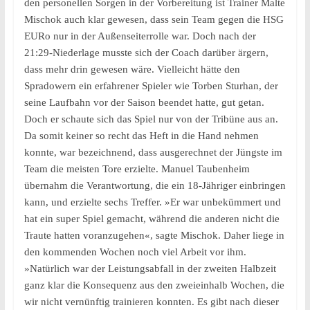
den personellen Sorgen in der Vorbereitung ist Trainer Malte
Mischok auch klar gewesen, dass sein Team gegen die HSG
EURo nur in der Außenseiterrolle war. Doch nach der
21:29-Niederlage musste sich der Coach darüber ärgern,
dass mehr drin gewesen wäre. Vielleicht hätte den
Spradowern ein erfahrener Spieler wie Torben Sturhan, der
seine Laufbahn vor der Saison beendet hatte, gut getan.
Doch er schaute sich das Spiel nur von der Tribüne aus an.
Da somit keiner so recht das Heft in die Hand nehmen
konnte, war bezeichnend, dass ausgerechnet der Jüngste im
Team die meisten Tore erzielte. Manuel Taubenheim
übernahm die Verantwortung, die ein 18-Jähriger einbringen
kann, und erzielte sechs Treffer. »Er war unbekümmert und
hat ein super Spiel gemacht, während die anderen nicht die
Traute hatten voranzugehen«, sagte Mischok. Daher liege in
den kommenden Wochen noch viel Arbeit vor ihm.
»Natürlich war der Leistungsabfall in der zweiten Halbzeit
ganz klar die Konsequenz aus den zweieinhalb Wochen, die
wir nicht vernünftig trainieren konnten. Es gibt nach dieser