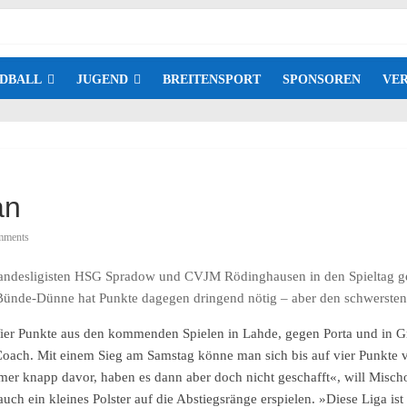
DBALL
JUGEND
BREITENSPORT
SPONSOREN
VER
an
mments
andesligisten HSG Spradow und CVJM Rödinghausen in den Spieltag g
Bünde-Dünne hat Punkte dagegen dringend nötig – aber den schwersten
er Punkte aus den kommenden Spielen in Lahde, gegen Porta und in G
er Coach. Mit einem Sieg am Samstag könne man sich bis auf vier Punkte 
er knapp davor, haben es dann aber doch nicht geschafft«, will Mischo
 ein kleines Polster auf die Abstiegsränge erspielen. »Diese Liga ist 