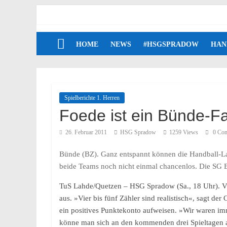
HOME
NEWS
#HSGSPRADOW
HAN
Spielberichte 1. Herren
Foede ist ein Bünde-F
26. Februar 2011
HSG Spradow
1259 Views
0 Co
Bünde (BZ). Ganz entspannt können die Handball-L
beide Teams noch nicht einmal chancenlos. Die SG 
TuS Lahde/Quetzen – HSG Spradow (Sa., 18 Uhr). Vi
aus. »Vier bis fünf Zähler sind realistisch«, sagt d
ein positives Punktekonto aufweisen. »Wir waren imm
könne man sich an den kommenden drei Spieltagen auch