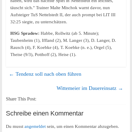
haben, wird das nächste Spiel in Nettelstedt ein leichtes,
täuscht sich." Trainer Malte Mischok warnt davor, nun
Aufsteiger TuS Nettelstedt II, der auch prompt bei LIT III
32:25 siegte, zu unterschätzen.
HSG Spradow:
Habbe, Rollwitz (ab 5. Minute);
Taubenheim (1), Iffland (2), M. Langer (3), D. Langer, D.
Rausch (4), F. Koebke (4), T. Koebke (n. e.), Orgel (5),
Theise (9/3), Potthoff (2), Heise (1).
←
Tendenz soll nach oben führen
Wittemeier im Dauereinsatz
→
Share This Post:
Schreibe einen Kommentar
Du musst
angemeldet
sein, um einen Kommentar abzugeben.