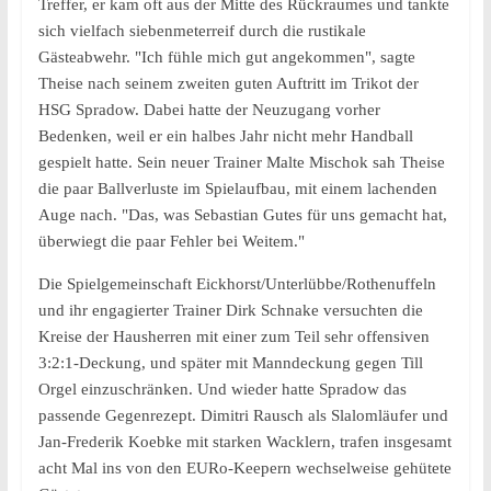
Treffer, er kam oft aus der Mitte des Rückraumes und tankte
sich vielfach siebenmeterreif durch die rustikale
Gästeabwehr. "Ich fühle mich gut angekommen", sagte
Theise nach seinem zweiten guten Auftritt im Trikot der
HSG Spradow. Dabei hatte der Neuzugang vorher
Bedenken, weil er ein halbes Jahr nicht mehr Handball
gespielt hatte. Sein neuer Trainer Malte Mischok sah Theise
die paar Ballverluste im Spielaufbau, mit einem lachenden
Auge nach. "Das, was Sebastian Gutes für uns gemacht hat,
überwiegt die paar Fehler bei Weitem."
Die Spielgemeinschaft Eickhorst/Unterlübbe/Rothenuffeln
und ihr engagierter Trainer Dirk Schnake versuchten die
Kreise der Hausherren mit einer zum Teil sehr offensiven
3:2:1-Deckung, und später mit Manndeckung gegen Till
Orgel einzuschränken. Und wieder hatte Spradow das
passende Gegenrezept. Dimitri Rausch als Slalomläufer und
Jan-Frederik Koebke mit starken Wacklern, trafen insgesamt
acht Mal ins von den EURo-Keepern wechselweise gehütete