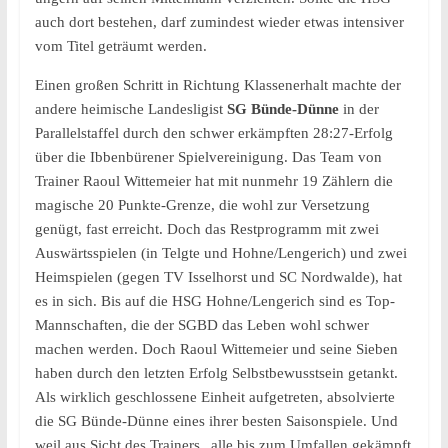
auch dort bestehen, darf zumindest wieder etwas intensiver
vom Titel geträumt werden.
Einen großen Schritt in Richtung Klassenerhalt machte der
andere heimische Landesligist
SG Bünde-Dünne
in der
Parallelstaffel durch den schwer erkämpften 28:27-Erfolg
über die Ibbenbürener Spielvereinigung. Das Team von
Trainer Raoul Wittemeier hat mit nunmehr 19 Zählern die
magische 20 Punkte-Grenze, die wohl zur Versetzung
genügt, fast erreicht. Doch das Restprogramm mit zwei
Auswärtsspielen (in Telgte und Hohne/Lengerich) und zwei
Heimspielen (gegen TV Isselhorst und SC Nordwalde), hat
es in sich. Bis auf die HSG Hohne/Lengerich sind es Top-
Mannschaften, die der SGBD das Leben wohl schwer
machen werden. Doch Raoul Wittemeier und seine Sieben
haben durch den letzten Erfolg Selbstbewusstsein getankt.
Als wirklich geschlossene Einheit aufgetreten, absolvierte
die SG Bünde-Dünne eines ihrer besten Saisonspiele. Und
weil aus Sicht des Trainers „alle bis zum Umfallen gekämpft