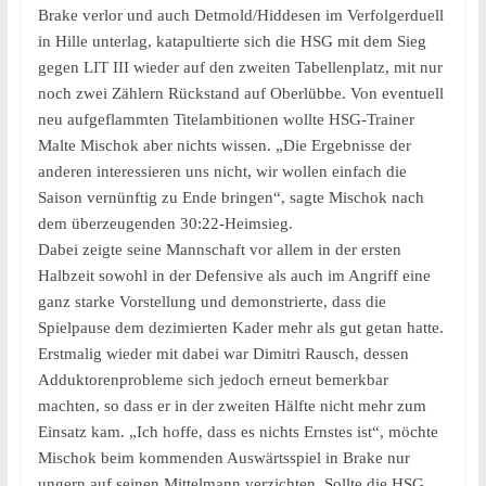
Brake verlor und auch Detmold/Hiddesen im Verfolgerduell
in Hille unterlag, katapultierte sich die HSG mit dem Sieg
gegen LIT III wieder auf den zweiten Tabellenplatz, mit nur
noch zwei Zählern Rückstand auf Oberlübbe. Von eventuell
neu aufgeflammten Titelambitionen wollte HSG-Trainer
Malte Mischok aber nichts wissen. „Die Ergebnisse der
anderen interessieren uns nicht, wir wollen einfach die
Saison vernünftig zu Ende bringen“, sagte Mischok nach
dem überzeugenden 30:22-Heimsieg.
Dabei zeigte seine Mannschaft vor allem in der ersten
Halbzeit sowohl in der Defensive als auch im Angriff eine
ganz starke Vorstellung und demonstrierte, dass die
Spielpause dem dezimierten Kader mehr als gut getan hatte.
Erstmalig wieder mit dabei war Dimitri Rausch, dessen
Adduktorenprobleme sich jedoch erneut bemerkbar
machten, so dass er in der zweiten Hälfte nicht mehr zum
Einsatz kam. „Ich hoffe, dass es nichts Ernstes ist“, möchte
Mischok beim kommenden Auswärtsspiel in Brake nur
ungern auf seinen Mittelmann verzichten. Sollte die HSG