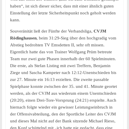
haben“, ist sich dieser sicher, dass mit einer ähnlich guten
Einstellung der letzte Sicherheitspunkt noch geholt werden
kann.
Souveränität ließ der Fünfte der Verbandsliga,
CVJM
Rödinghausen
, beim 31:29-Sieg über den hochgradig vom
Abstieg bedrohten TV Emsdetten II, sehr oft missen.
Eigentlich hatte das von Trainer Wolfgang Prüm betreute
Team nur zwei gute Phasen innerhalb der 60 Spielminuten.
Die erste, als Stefan Listing mit zwei Treffern, Benjamin
Ziege und Sascha Kampeter nach 12:12-Unentschieden bis
zur 27. Minute ein 16:13 erzielten. Die zweite passable
Spielphase konnte zwischen der 35. und 41. Minute geortet
werden, als der CVJM aus wiederum einem Unentschieden
(20:20), einen Drei-Tore-Vorsprung (24:21) erspielte. Auch
hiernach folgte wieder ein gewisser Leistungseinbruch in
der Offensivabteilung, den der Sportliche Leiter des CVJM
und dieses Mal nicht auf der Bank sitzende Michael Rieso,
den Kopf schüttelnd mit „ich hatte nie gedacht, dass eine