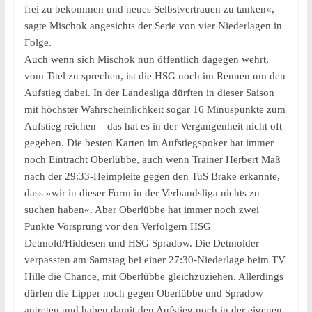
frei zu bekommen und neues Selbstvertrauen zu tanken«,
sagte Mischok angesichts der Serie von vier Niederlagen in
Folge.
Auch wenn sich Mischok nun öffentlich dagegen wehrt,
vom Titel zu sprechen, ist die HSG noch im Rennen um den
Aufstieg dabei. In der Landesliga dürften in dieser Saison
mit höchster Wahrscheinlichkeit sogar 16 Minuspunkte zum
Aufstieg reichen – das hat es in der Vergangenheit nicht oft
gegeben. Die besten Karten im Aufstiegspoker hat immer
noch Eintracht Oberlübbe, auch wenn Trainer Herbert Maß
nach der 29:33-Heimpleite gegen den TuS Brake erkannte,
dass »wir in dieser Form in der Verbandsliga nichts zu
suchen haben«. Aber Oberlübbe hat immer noch zwei
Punkte Vorsprung vor den Verfolgern HSG
Detmold/Hiddesen und HSG Spradow. Die Detmolder
verpassten am Samstag bei einer 27:30-Niederlage beim TV
Hille die Chance, mit Oberlübbe gleichzuziehen. Allerdings
dürfen die Lipper noch gegen Oberlübbe und Spradow
antreten und haben damit den Aufstieg noch in der eigenen