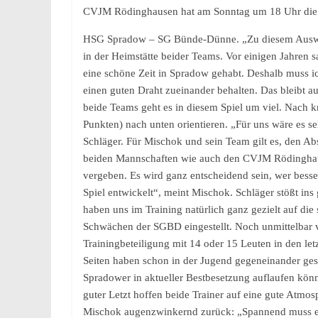
CVJM Rödinghausen hat am Sonntag um 18 Uhr die H
HSG Spradow – SG Bünde-Dünne. „Zu diesem Auswärts
in der Heimstätte beider Teams. Vor einigen Jahren 
eine schöne Zeit in Spradow gehabt. Deshalb muss ich
einen guten Draht zueinander behalten. Das bleibt a
beide Teams geht es in diesem Spiel um viel. Nach 
Punkten) nach unten orientieren. „Für uns wäre es s
Schläger. Für Mischok und sein Team gilt es, den Ab
beiden Mannschaften wie auch den CVJM Rödinghausen
vergeben. Es wird ganz entscheidend sein, wer bes
Spiel entwickelt“, meint Mischok. Schläger stößt ins
haben uns im Training natürlich ganz gezielt auf di
Schwächen der SGBD eingestellt. Noch unmittelbar vo
Trainingbeteiligung mit 14 oder 15 Leuten in den let
Seiten haben schon in der Jugend gegeneinander ges
Spradower in aktueller Bestbesetzung auflaufen könn
guter Letzt hoffen beide Trainer auf eine gute Atmos
Mischok augenzwinkernd zurück: „Spannend muss es n