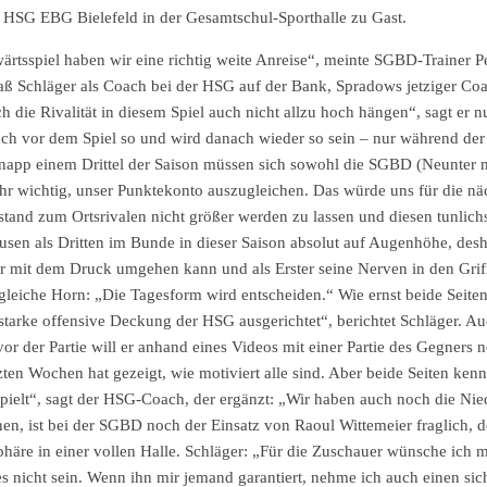
SG EBG Bielefeld in der Gesamtschul-Sporthalle zu Gast.
spiel haben wir eine richtig weite Anreise“, meinte SGBD-Trainer Pet
saß Schläger als Coach bei der HSG auf der Bank, Spradows jetziger Coa
 die Rivalität in diesem Spiel auch nicht allzu hoch hängen“, sagt er n
uch vor dem Spiel so und wird danach wieder so sein – nur während der
knapp einem Drittel der Saison müssen sich sowohl die SGBD (Neunter m
ehr wichtig, unser Punktekonto auszugleichen. Das würde uns für die n
stand zum Ortsrivalen nicht größer werden zu lassen und diesen tunlichs
 als Dritten im Bunde in dieser Saison absolut auf Augenhöhe, deshal
ser mit dem Druck umgehen kann und als Erster seine Nerven in den Gr
 gleiche Horn: „Die Tagesform wird entscheiden.“ Wie ernst beide Seite
e starke offensive Deckung der HSG ausgerichtet“, berichtet Schläger. 
r der Partie will er anhand eines Videos mit einer Partie des Gegners n
zten Wochen hat gezeigt, wie motiviert alle sind. Aber beide Seiten ken
pielt“, sagt der HSG-Coach, der ergänzt: „Wir haben auch noch die Ni
en, ist bei der SGBD noch der Einsatz von Raoul Wittemeier fraglich, de
phäre in einer vollen Halle. Schläger: „Für die Zuschauer wünsche ich mi
icht sein. Wenn ihn mir jemand garantiert, nehme ich auch einen sic