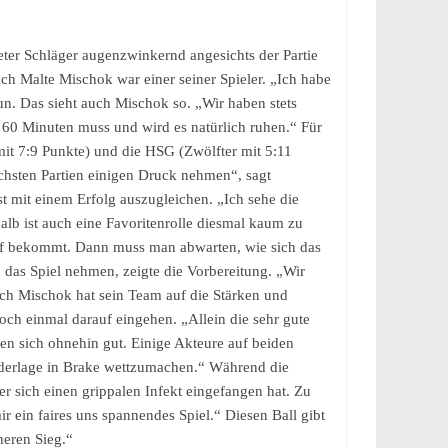
er Schläger augenzwinkernd angesichts der Partie
ch Malte Mischok war einer seiner Spieler. „Ich habe
un. Das sieht auch Mischok so. „Wir haben stets
 60 Minuten muss und wird es natürlich ruhen.“ Für
it 7:9 Punkte) und die HSG (Zwölfter mit 5:11
ächsten Partien einigen Druck nehmen“, sagt
t mit einem Erfolg auszugleichen. „Ich sehe die
b ist auch eine Favoritenrolle diesmal kaum zu
iff bekommt. Dann muss man abwarten, wie sich das
n das Spiel nehmen, zeigte die Vorbereitung. „Wir
Auch Mischok hat sein Team auf die Stärken und
och einmal darauf eingehen. „Allein die sehr gute
nen sich ohnehin gut. Einige Akteure auf beiden
ederlage in Brake wettzumachen.“ Während die
r sich einen grippalen Infekt eingefangen hat. Zu
r ein faires uns spannendes Spiel.“ Diesen Ball gibt
heren Sieg.“