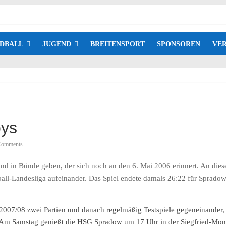
DBALL
JUGEND
BREITENSPORT
SPONSOREN
VER
bys
Comments
nd in Bünde geben, der sich noch an den 6. Mai 2006 erinnert. An di
ball-Landesliga aufeinander. Das Spiel endete damals 26:22 für Sprado
n 2007/08 zwei Partien und danach regelmäßig Testspiele gegeneinander,
. Am Samstag genießt die HSG Spradow um 17 Uhr in der Siegfried-Mon