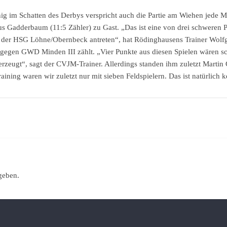
 im Schatten des Derbys verspricht auch die Partie am Wiehen jede
aus Gadderbaum (11:5 Zähler) zu Gast. „Das ist eine von drei schweren
 der HSG Löhne/Obernbeck antreten“, hat Rödinghausens Trainer Wol
egen GWD Minden III zählt. „Vier Punkte aus diesen Spielen wären sch
erzeugt“, sagt der CVJM-Trainer. Allerdings standen ihm zuletzt Mart
ining waren wir zuletzt nur mit sieben Feldspielern. Das ist natürlich 
geben.