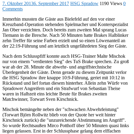
7. Oktober 2013
6. September 2017
HSG Spradow
1190 Views
0
Comments
Immerhin mussten die Gäste aus Bielefeld auf den vor einer
Kreuzband-Operation stehenden Spielmacher und Konterspezialist
Jan Ober verzichten. Doch bereits zum zweiten Mal sprang Lucas
Tiemann in die Bresche. Nach 50 Minuten hatte Brakes Halblinker
zehn Treffer für seine Farben erzielt und so einen Löwenanteil an
der 22:19-Führung und am letztlich ungefährdeten Sieg der Gäste.
Nach dem Schlusspfiff konnte auch HSG-Trainer Malte Mischok
nur von einem "verdienten Sieg" des TuS Brake sprechen. Zu groß
war ab der 28. Minute die abwehr- und angriffstechnische
Überlegenheit der Gäste. Denn gerade zu diesem Zeitpunkt verlor
die HSG Spradow ihre knappe 10:9-Führung, geriet mit 10:12 in
Rückstand und lief fortan diesem hinterher. Allein zehn Würfe von
Spradower Angreifern und ein Strafwurf von Sebastian Theise
waren in Halbzeit eins leichte Beute für Brakes zweiten
Matchwinner, Torwart Sven Kirschnick.
Mischok bemängelte neben der "schwachen Abwehrleistung"
(Torwart Björn Rollwitz blieb von der Quote her weit hinter
Kirschnick zurück) die "unzureichende Abstimmung im Angriff".
So wurde Rechtsaußen Mirco Potthoff über 50 Minuten quasi links
liegen gelassen. Erst in der Schlussphase gelang dem elffachen