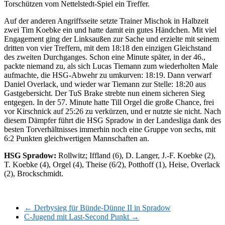
Torschützen vom Nettelstedt-Spiel ein Treffer.
Auf der anderen Angriffsseite setzte Trainer Mischok in Halbzeit
zwei Tim Koebke ein und hatte damit ein gutes Händchen. Mit viel
Engagement ging der Linksaußen zur Sache und erzielte mit seinem
dritten von vier Treffern, mit dem 18:18 den einzigen Gleichstand
des zweiten Durchganges. Schon eine Minute später, in der 46.,
packte niemand zu, als sich Lucas Tiemann zum wiederholten Male
aufmachte, die HSG-Abwehr zu umkurven: 18:19. Dann verwarf
Daniel Overlack, und wieder war Tiemann zur Stelle: 18:20 aus
Gastgebersicht. Der TuS Brake strebte nun einem sicheren Sieg
entgegen. In der 57. Minute hatte Till Orgel die große Chance, frei
vor Kirschnick auf 25:26 zu verkürzen, und er nutzte sie nicht. Nach
diesem Dämpfer führt die HSG Spradow in der Landesliga dank des
besten Torverhältnisses immerhin noch eine Gruppe von sechs, mit
6:2 Punkten gleichwertigen Mannschaften an.
HSG Spradow:
Rollwitz; Iffland (6), D. Langer, J.-F. Koebke (2),
T. Koebke (4), Orgel (4), Theise (6/2), Potthoff (1), Heise, Overlack
(2), Brockschmidt.
←
Derbysieg für Bünde-Dünne II in Spradow
C-Jugend mit Last-Second Punkt
→