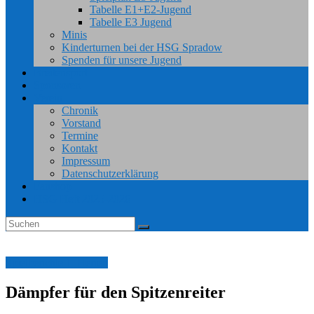
Tabelle E1+E2-Jugend
Tabelle E3 Jugend
Minis
Kinderturnen bei der HSG Spradow
Spenden für unsere Jugend
Breitensport
Sponsoren
Verein
Chronik
Vorstand
Termine
Kontakt
Impressum
Datenschutzerklärung
Fanshop
HSG Heft 2025-2026
Spielberichte 1. Herren
Dämpfer für den Spitzenreiter