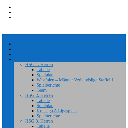
Home
News
#HSGSpradow
Handball
HSG 1. Herren
Tabelle
Spielplan
Westfalen – Männer Verbandsliga Staffel 1
Spielberichte
Team
HSG 2. Herren
Tabelle
Spielplan
Kreisliga A Ligaspiele
Spielberichte
HSG 3. Herren
Tabelle