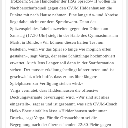
Trotzdem: Seine Handballer der HSG Spradow II wollen im
Nachbarschaftsduell gegen den CVJM Hiddenhausen die
Punkte mit nach Hause nehmen. Eine lange An- und Abreise
liegt dabei nicht vor dem Spradowern. Denn das
Spitzenspiel des Tabellenzweiten gegen den Dritten am
Samstag (17.30 Uhr) steigt in der Halle des Gymnasiums am
Markt in Bünde. »Wir können diesen harten Test nur
bestehen, wenn wir das Spiel so lange wie möglich offen
gestalten«, sagt Varga, der seine Schützlinge hochmotiviert
erwartet. Auch Jens Langer soll dann in der Startformation
stehen. Der musste erkältungsbedingt kürzer treten und ist
geschwächt. »Ich hoffe, dass er uns über längere
Spielphasen zur Verfügung stehen wird.«
Varga vermutet, dass Hiddenhausen die offensive
Deckungsvariante bevorzugen wird. »Wir sind auf alles
eingestellt«, sagt er und ist gespannt, was sich CVJM-Coach
Heiko Ebert einfallen lässt. »Hiddenhausen steht unter
Druck«, sagt Varga. Für die Ortsnachbarn sei die
Begegnung nach der überraschenden 22:30-Pleite gegen