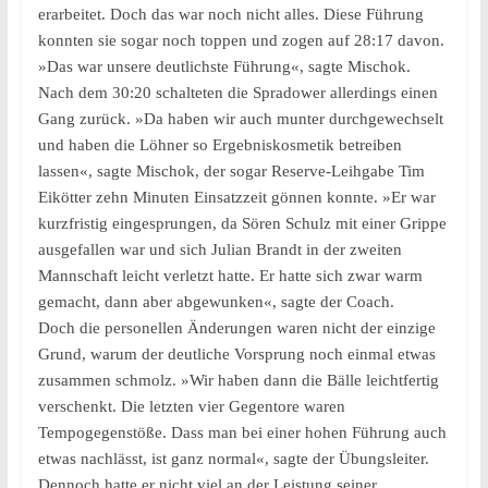
erarbeitet. Doch das war noch nicht alles. Diese Führung
konnten sie sogar noch toppen und zogen auf 28:17 davon.
»Das war unsere deutlichste Führung«, sagte Mischok.
Nach dem 30:20 schalteten die Spradower allerdings einen
Gang zurück. »Da haben wir auch munter durchgewechselt
und haben die Löhner so Ergebniskosmetik betreiben
lassen«, sagte Mischok, der sogar Reserve-Leihgabe Tim
Eikötter zehn Minuten Einsatzzeit gönnen konnte. »Er war
kurzfristig eingesprungen, da Sören Schulz mit einer Grippe
ausgefallen war und sich Julian Brandt in der zweiten
Mannschaft leicht verletzt hatte. Er hatte sich zwar warm
gemacht, dann aber abgewunken«, sagte der Coach.
Doch die personellen Änderungen waren nicht der einzige
Grund, warum der deutliche Vorsprung noch einmal etwas
zusammen schmolz. »Wir haben dann die Bälle leichtfertig
verschenkt. Die letzten vier Gegentore waren
Tempogegenstöße. Dass man bei einer hohen Führung auch
etwas nachlässt, ist ganz normal«, sagte der Übungsleiter.
Dennoch hatte er nicht viel an der Leistung seiner