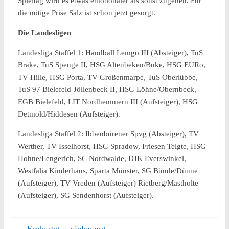
Spieltag wird es etwas emotionaler als sonst zugehen. Für
die nötige Prise Salz ist schon jetzt gesorgt.
Die Landesligen
Landesliga Staffel 1: Handball Lemgo III (Absteiger), TuS
Brake, TuS Spenge II, HSG Altenbeken/Buke, HSG EURo,
TV Hille, HSG Porta, TV Großenmarpe, TuS Oberlübbe,
TuS 97 Bielefeld-Jöllenbeck II, HSG Löhne/Obernbeck,
EGB Bielefeld, LIT Nordhemmern III (Aufsteiger), HSG
Detmold/Hiddesen (Aufsteiger).
Landesliga Staffel 2: Ibbenbürener Spvg (Absteiger), TV
Werther, TV Isselhorst, HSG Spradow, Friesen Telgte, HSG
Hohne/Lengerich, SC Nordwalde, DJK Everswinkel,
Westfalia Kinderhaus, Sparta Münster, SG Bünde/Dünne
(Aufsteiger), TV Vreden (Aufsteiger) Rietberg/Mastholte
(Aufsteiger), SG Sendenhorst (Aufsteiger).