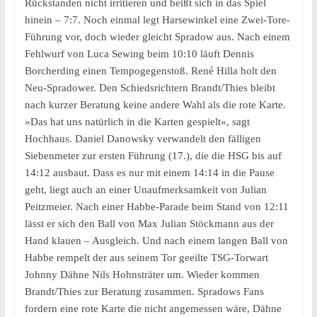
Rückstanden nicht irritieren und beißt sich in das Spiel
hinein – 7:7. Noch einmal legt Harsewinkel eine Zwei-Tore-
Führung vor, doch wieder gleicht Spradow aus. Nach einem
Fehlwurf von Luca Sewing beim 10:10 läuft Dennis
Borcherding einen Tempogegenstoß. René Hilla holt den
Neu-Spradower. Den Schiedsrichtern Brandt/Thies bleibt
nach kurzer Beratung keine andere Wahl als die rote Karte.
»Das hat uns natürlich in die Karten gespielt«, sagt
Hochhaus. Daniel Danowsky verwandelt den fälligen
Siebenmeter zur ersten Führung (17.), die die HSG bis auf
14:12 ausbaut. Dass es nur mit einem 14:14 in die Pause
geht, liegt auch an einer Unaufmerksamkeit von Julian
Peitzmeier. Nach einer Habbe-Parade beim Stand von 12:11
lässt er sich den Ball von Max Julian Stöckmann aus der
Hand klauen – Ausgleich. Und nach einem langen Ball von
Habbe rempelt der aus seinem Tor geeilte TSG-Torwart
Johnny Dähne Nils Hohnsträter um. Wieder kommen
Brandt/Thies zur Beratung zusammen. Spradows Fans
fordern eine rote Karte die nicht angemessen wäre, Dähne