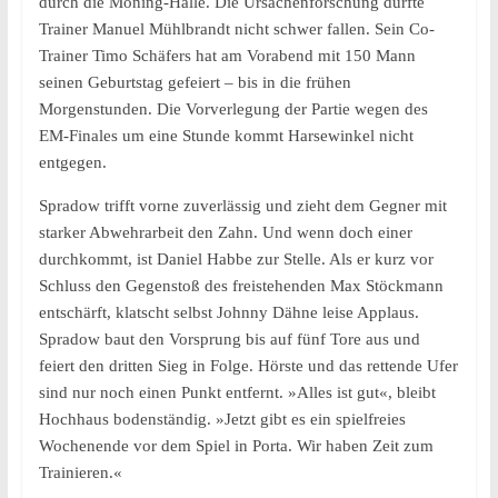
durch die Moning-Halle. Die Ursachenforschung dürfte
Trainer Manuel Mühlbrandt nicht schwer fallen. Sein Co-
Trainer Timo Schäfers hat am Vorabend mit 150 Mann
seinen Geburtstag gefeiert – bis in die frühen
Morgenstunden. Die Vorverlegung der Partie wegen des
EM-Finales um eine Stunde kommt Harsewinkel nicht
entgegen.
Spradow trifft vorne zuverlässig und zieht dem Gegner mit
starker Abwehrarbeit den Zahn. Und wenn doch einer
durchkommt, ist Daniel Habbe zur Stelle. Als er kurz vor
Schluss den Gegenstoß des freistehenden Max Stöckmann
entschärft, klatscht selbst Johnny Dähne leise Applaus.
Spradow baut den Vorsprung bis auf fünf Tore aus und
feiert den dritten Sieg in Folge. Hörste und das rettende Ufer
sind nur noch einen Punkt entfernt. »Alles ist gut«, bleibt
Hochhaus bodenständig. »Jetzt gibt es ein spielfreies
Wochenende vor dem Spiel in Porta. Wir haben Zeit zum
Trainieren.«