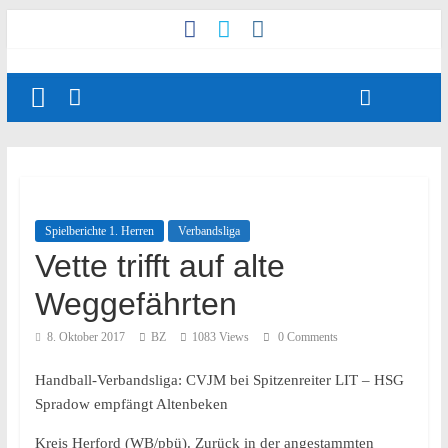
Spielberichte 1. Herren
Verbandsliga
Vette trifft auf alte
Weggefährten
8. Oktober 2017
BZ
1083 Views
0 Comments
Handball-Verbandsliga: CVJM bei Spitzenreiter LIT – HSG
Spradow empfängt Altenbeken
Kreis Herford (WB/pbü). Zurück in der angestammten