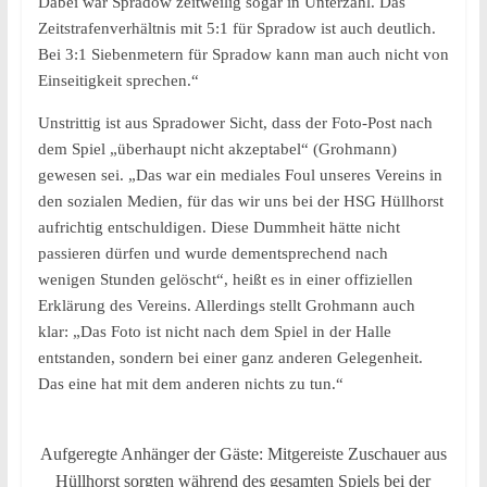
Dabei war Spradow zeitweilig sogar in Unterzahl. Das
Zeitstrafenverhältnis mit 5:1 für Spradow ist auch deutlich.
Bei 3:1 Siebenmetern für Spradow kann man auch nicht von
Einseitigkeit sprechen.“
Unstrittig ist aus Spradower Sicht, dass der Foto-Post nach
dem Spiel „überhaupt nicht akzeptabel“ (Grohmann)
gewesen sei. „Das war ein mediales Foul unseres Vereins in
den sozialen Medien, für das wir uns bei der HSG Hüllhorst
aufrichtig entschuldigen. Diese Dummheit hätte nicht
passieren dürfen und wurde dementsprechend nach
wenigen Stunden gelöscht“, heißt es in einer offiziellen
Erklärung des Vereins. Allerdings stellt Grohmann auch
klar: „Das Foto ist nicht nach dem Spiel in der Halle
entstanden, sondern bei einer ganz anderen Gelegenheit.
Das eine hat mit dem anderen nichts zu tun.“
Aufgeregte Anhänger der Gäste: Mitgereiste Zuschauer aus
Hüllhorst sorgten während des gesamten Spiels bei der