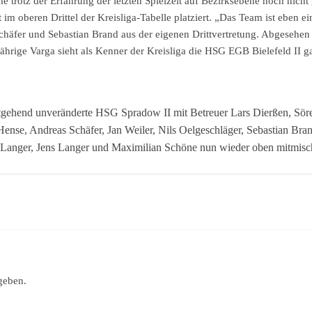
e trotz der Erfahrung der letzten Spielzeit auf Bezirksebene noch nich
m oberen Drittel der Kreisliga-Tabelle platziert. „Das Team ist eben ei
chäfer und Sebastian Brand aus der eigenen Drittvertretung. Abgesehen 
jährige Varga sieht als Kenner der Kreisliga die HSG EGB Bielefeld I
itgehend unveränderte HSG Spradow II mit Betreuer Lars Dierßen, Sör
i Hense, Andreas Schäfer, Jan Weiler, Nils Oelgeschläger, Sebastian Bra
ias Langer, Jens Langer und Maximilian Schöne nun wieder oben 
geben.