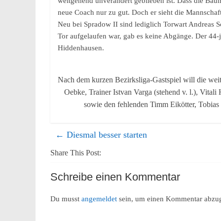
weitgehend unverändert geblieben ist. Dass die Bäum
neue Coach nur zu gut. Doch er sieht die Mannschaft i
Neu bei Spradow II sind lediglich Torwart Andreas S
Tor aufgelaufen war, gab es keine Abgänge. Der 44-
Hiddenhausen.
Nach dem kurzen Bezirksliga-Gastspiel will die we
Oebke, Trainer Istvan Varga (stehend v. l.), Vital
sowie den fehlenden Timm Eikötter, Tob
←
Diesmal besser starten
Share This Post:
Schreibe einen Kommentar
Du musst
angemeldet
sein, um einen Kommentar abzu