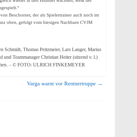
t gleich wieder in den Himmel wachsen, weiß der
ngespielt.“
von Beschorner, der als Spielertrainer auch noch im
I ganz oben, gefolgt vom hiesigen Nachbarn CVJM
en Schmidt, Thomas Peitzmeier, Lars Langer, Marius
nd und Teammanager Christian Heiter (sitzend v. l.)
mitmischen. – © FOTO: ULRICH FINKEMEYER
Varga warnt vor Rentnertruppe
→