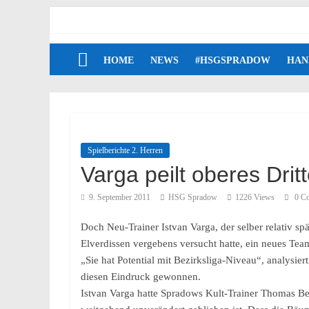
HOME
NEWS
#HSGSPRADOW
HAN
Spielberichte 2. Herren
Varga peilt oberes Dritt
9. September 2011
HSG Spradow
1226 Views
0 C
Doch Neu-Trainer Istvan Varga, der selber relativ s
Elverdissen vergebens versucht hatte, ein neues Team
„Sie hat Potential mit Bezirksliga-Niveau“, analysie
diesen Eindruck gewonnen.
Istvan Varga hatte Spradows Kult-Trainer Thomas Be