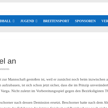
DBALL
JUGEND
BREITENSPORT
SPONSOREN
VER
el an
omments
pät zur Mannschaft gestoßen ist, weil er zunächst noch beim inzwische
 aufzubauen, ist sich schon jetzt sicher, dass die im Prinzip unveränder
rt Varga. Nicht zuletzt im Vorbereitungsspiel gegen den Bezirksligisten 
schorner nach dessen Demission ersetzt. Beschorner hatte nach dem Abs