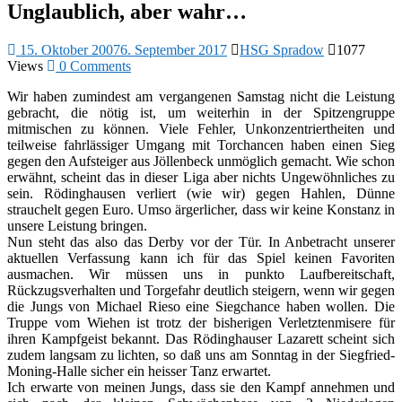
Unglaublich, aber wahr…
15. Oktober 2007
6. September 2017
HSG Spradow
1077
Views
0 Comments
Wir haben zumindest am vergangenen Samstag nicht die Leistung
gebracht, die nötig ist, um weiterhin in der Spitzengruppe
mitmischen zu können. Viele Fehler, Unkonzentriertheiten und
teilweise fahrlässiger Umgang mit Torchancen haben einen Sieg
gegen den Aufsteiger aus Jöllenbeck unmöglich gemacht. Wie schon
erwähnt, scheint das in dieser Liga aber nichts Ungewöhnliches zu
sein. Rödinghausen verliert (wie wir) gegen Hahlen, Dünne
strauchelt gegen Euro. Umso ärgerlicher, dass wir keine Konstanz in
unsere Leistung bringen.
Nun steht das also das Derby vor der Tür. In Anbetracht unserer
aktuellen Verfassung kann ich für das Spiel keinen Favoriten
ausmachen. Wir müssen uns in punkto Laufbereitschaft,
Rückzugsverhalten und Torgefahr deutlich steigern, wenn wir gegen
die Jungs von Michael Rieso eine Siegchance haben wollen. Die
Truppe vom Wiehen ist trotz der bisherigen Verletztenmisere für
ihren Kampfgeist bekannt. Das Rödinghauser Lazarett scheint sich
zudem langsam zu lichten, so daß uns am Sonntag in der Siegfried-
Moning-Halle sicher ein heisser Tanz erwartet.
Ich erwarte von meinen Jungs, dass sie den Kampf annehmen und