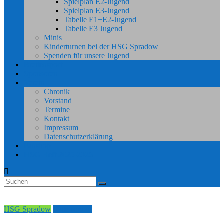
Spielplan E2-Jugend
Spielplan E3-Jugend
Tabelle E1+E2-Jugend
Tabelle E3 Jugend
Minis
Kinderturnen bei der HSG Spradow
Spenden für unsere Jugend
Breitensport
Sponsoren
Verein
Chronik
Vorstand
Termine
Kontakt
Impressum
Datenschutzerklärung
Fanshop
HSG Heft 2025-2026
HSG Spradow
Vette fordert