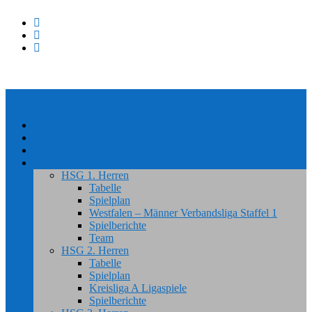
Home
News
#HSGSpradow
Handball
HSG 1. Herren
Tabelle
Spielplan
Westfalen – Männer Verbandsliga Staffel 1
Spielberichte
Team
HSG 2. Herren
Tabelle
Spielplan
Kreisliga A Ligaspiele
Spielberichte