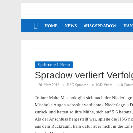
HOME
NEWS
#HSGSPRADOW
HAN
Spielberichte 1. Herren
Spradow verliert Verfol
26. März 2012
HSG Spradow
1042 Views
0 Comm
Trainer Malte Mischok gibt sich nach der Niederlage 
Mischoks Augen »absolut verdiente« Niederlage. »Die
zurück und hatten so ihre Mühe, sich auf 5:6 heran
Als der Anschluss hergestellt war, spielte die HSG 
aus dem Rückraum, kam dafür aber nicht in die Eins