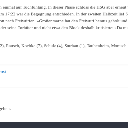
inmal auf Tuchfühlung. In dieser Phase schloss die HSG aber erneut v
im 17:22 war die Begegnung entschieden. In der zweiten Halbzeit lief 
von nach Freiwürfen. »Großenmarpe hat den Freiwurf heraus geholt und 
 der seine Torhüter und nicht etwa den Block deshalb kritisierte: »Da 
/2), Rausch, Koebke (7), Schulz (4), Sturhan (1), Taubenheim, Morasch (
nst
geben.