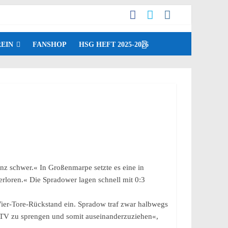
EIN
FANSHOP
HSG HEFT 2025-2026
anz schwer.« In Großenmarpe setzte es eine in
erloren.« Die Spradower lagen schnell mit 0:3
 Vier-Tore-Rückstand ein. Spradow traf zwar halbwegs
s TV zu sprengen und somit auseinanderzuziehen«,