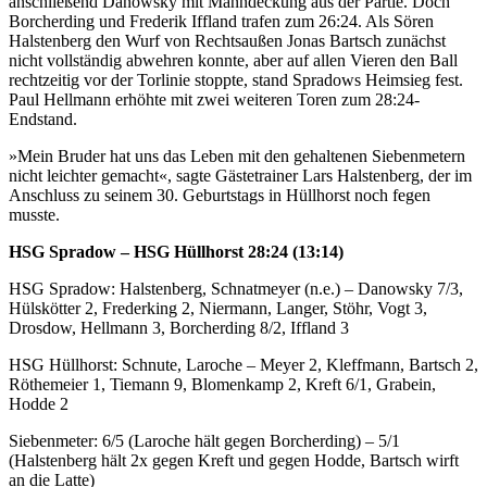
anschließend Danowsky mit Manndeckung aus der Partie. Doch
Borcherding und Frederik Iffland trafen zum 26:24. Als Sören
Halstenberg den Wurf von Rechtsaußen Jonas Bartsch zunächst
nicht vollständig abwehren konnte, aber auf allen Vieren den Ball
rechtzeitig vor der Torlinie stoppte, stand Spradows Heimsieg fest.
Paul Hellmann erhöhte mit zwei weiteren Toren zum 28:24-
Endstand.
»Mein Bruder hat uns das Leben mit den gehaltenen Siebenmetern
nicht leichter gemacht«, sagte Gästetrainer Lars Halstenberg, der im
Anschluss zu seinem 30. Geburtstags in Hüllhorst noch fegen
musste.
HSG Spradow – HSG Hüllhorst 28:24 (13:14)
HSG Spradow: Halstenberg, Schnatmeyer (n.e.) – Danowsky 7/3,
Hülskötter 2, Frederking 2, Niermann, Langer, Stöhr, Vogt 3,
Drosdow, Hellmann 3, Borcherding 8/2, Iffland 3
HSG Hüllhorst: Schnute, Laroche – Meyer 2, Kleffmann, Bartsch 2,
Röthemeier 1, Tiemann 9, Blomenkamp 2, Kreft 6/1, Grabein,
Hodde 2
Siebenmeter: 6/5 (Laroche hält gegen Borcherding) – 5/1
(Halstenberg hält 2x gegen Kreft und gegen Hodde, Bartsch wirft
an die Latte)