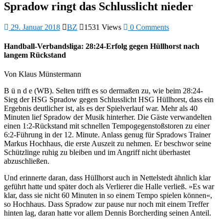
Spradow ringt das Schlusslicht nieder
29. Januar 2018
BZ
1531 Views
0 Comments
Handball-Verbandsliga: 28:24-Erfolg gegen Hüllhorst nach
langem Rückstand
Von Klaus Münstermann
B ü n d e (WB). Selten trifft es so dermaßen zu, wie beim 28:24-
Sieg der HSG Spradow gegen Schlusslicht HSG Hüllhorst, dass ein
Ergebnis deutlicher ist, als es der Spielverlauf war. Mehr als 40
Minuten lief Spradow der Musik hinterher. Die Gäste verwandelten
einen 1:2-Rückstand mit schnellen Tempogegenstoßstoren zu einer
6:2-Führung in der 12. Minute. Anlass genug für Spradows Trainer
Markus Hochhaus, die erste Auszeit zu nehmen. Er beschwor seine
Schützlinge ruhig zu bleiben und im Angriff nicht überhastet
abzuschließen.
Und erinnerte daran, dass Hüllhorst auch in Nettelstedt ähnlich klar
geführt hatte und später doch als Verlierer die Halle verließ. »Es war
klar, dass sie nicht 60 Minuten in so einem Tempo spielen können«,
so Hochhaus. Dass Spradow zur pause nur noch mit einem Treffer
hinten lag, daran hatte vor allem Dennis Borcherding seinen Anteil.