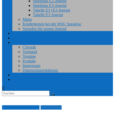
Spielplan E2-Jugend
Spielplan E3-Jugend
Tabelle E1+E2-Jugend
Tabelle E3 Jugend
Minis
Kinderturnen bei der HSG Spradow
Spenden für unsere Jugend
Breitensport
Sponsoren
Verein
Chronik
Vorstand
Termine
Kontakt
Impressum
Datenschutzerklärung
Fanshop
HSG Heft 2025-2026
Spielberichte 1. Herren
Verbandsliga