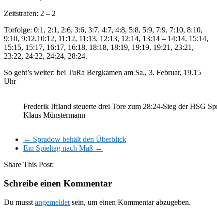
Zeitstrafen: 2 – 2
Torfolge: 0:1, 2:1, 2:6, 3:6, 3:7, 4:7, 4:8, 5:8, 5:9, 7:9, 7:10, 8:10,
9:10, 9:12,10:12, 11:12, 11:13, 12:13, 12:14, 13:14 – 14:14, 15:14,
15:15, 15:17, 16:17, 16:18, 18:18, 18:19, 19:19, 19:21, 23:21,
23:22, 24:22, 24:24, 28:24.
So geht’s weiter: bei TuRa Bergkamen am Sa., 3. Februar, 19.15
Uhr
Frederik Iffland steuerte drei Tore zum 28:24-Sieg der HSG S
Klaus Münstermann
←
Spradow behält den Überblick
Ein Spieltag nach Maß
→
Share This Post:
Schreibe einen Kommentar
Du musst
angemeldet
sein, um einen Kommentar abzugeben.