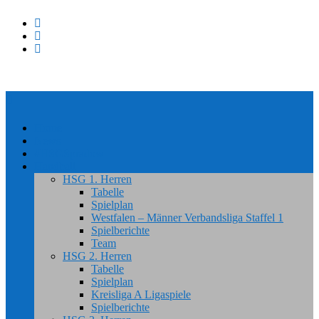
Home
News
#HSGSpradow
Handball
HSG 1. Herren
Tabelle
Spielplan
Westfalen – Männer Verbandsliga Staffel 1
Spielberichte
Team
HSG 2. Herren
Tabelle
Spielplan
Kreisliga A Ligaspiele
Spielberichte