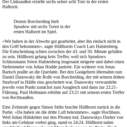
Der Linksaußen erzielte sechs seiner acht Tore in der ersten
Halbzeit.
Dennis Borcherding hielt
Spradow mit sechs Toren in der
ersten Halbzeit im Spiel.
»Wir haben in der Abwehr gut gearbeitet, aber ihn einfach nicht in
den Griff bekommen«, sagte Hüllhorsts Coach Lars Halstenberg.
Die Entscheidung schien zwischen der 43. und 50. Minute gefallen
zu sein. Hüllhorst gelang kein Treffer, weil sich Spradows
Schlussmann Sören Halstenberg insgesamt steigerte und dabei einen
Siebenmeter von Julian Hodde parierte. Ein weiterer von Jonas
Bartsch prallte an die Querlatte. Bei den Gastgebern übernahm nun
Daniel Danowsky die Rolle von Borcherding, der mit seinem dritten
Strafwurf in Hälfte eins gescheitert war. Danowsky verwandelte
jeweils vom Punkt zunächst zum Ausgleich und dann zur 22:21-
Führung. Paul Hellmann erhöhte auf 23:21 mit seinem ersten Treffer
von Rechtsaußen.
Eine Zeitstrafe gegen Simon Stöhr brachte Hüllhorst zurück in die
Partie. »Da haben sie die dritte Luft bekommen«, sagte Hochhaus.
Weil Julian Hülskötter nur den Pfosten traf, Danowskys Dreher von
links am Gehäuse vorbei ging, stand es 24:24. Hüllhorst nahm