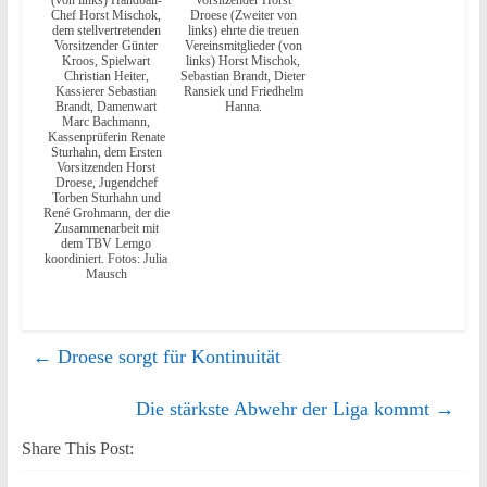
(von links) Handball-
Vorsitzender Horst
Chef Horst Mischok,
Droese (Zweiter von
dem stellvertretenden
links) ehrte die treuen
Vorsitzender Günter
Vereinsmitglieder (von
Kroos, Spielwart
links) Horst Mischok,
Christian Heiter,
Sebastian Brandt, Dieter
Kassierer Sebastian
Ransiek und Friedhelm
Brandt, Damenwart
Hanna.
Marc Bachmann,
Kassenprüferin Renate
Sturhahn, dem Ersten
Vorsitzenden Horst
Droese, Jugendchef
Torben Sturhahn und
René Grohmann, der die
Zusammenarbeit mit
dem TBV Lemgo
koordiniert. Fotos: Julia
Mausch
←
Droese sorgt für Kontinuität
Die stärkste Abwehr der Liga kommt
→
Share This Post: