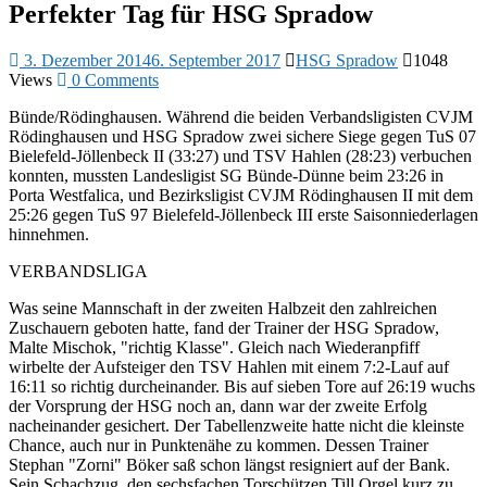
Perfekter Tag für HSG Spradow
3. Dezember 2014
6. September 2017
HSG Spradow
1048
Views
0 Comments
Bünde/Rödinghausen. Während die beiden Verbandsligisten CVJM
Rödinghausen und HSG Spradow zwei sichere Siege gegen TuS 07
Bielefeld-Jöllenbeck II (33:27) und TSV Hahlen (28:23) verbuchen
konnten, mussten Landesligist SG Bünde-Dünne beim 23:26 in
Porta Westfalica, und Bezirksligist CVJM Rödinghausen II mit dem
25:26 gegen TuS 97 Bielefeld-Jöllenbeck III erste Saisonniederlagen
hinnehmen.
VERBANDSLIGA
Was seine Mannschaft in der zweiten Halbzeit den zahlreichen
Zuschauern geboten hatte, fand der Trainer der HSG Spradow,
Malte Mischok, "richtig Klasse". Gleich nach Wiederanpfiff
wirbelte der Aufsteiger den TSV Hahlen mit einem 7:2-Lauf auf
16:11 so richtig durcheinander. Bis auf sieben Tore auf 26:19 wuchs
der Vorsprung der HSG noch an, dann war der zweite Erfolg
nacheinander gesichert. Der Tabellenzweite hatte nicht die kleinste
Chance, auch nur in Punktenähe zu kommen. Dessen Trainer
Stephan "Zorni" Böker saß schon längst resigniert auf der Bank.
Sein Schachzug, den sechsfachen Torschützen Till Orgel kurz zu