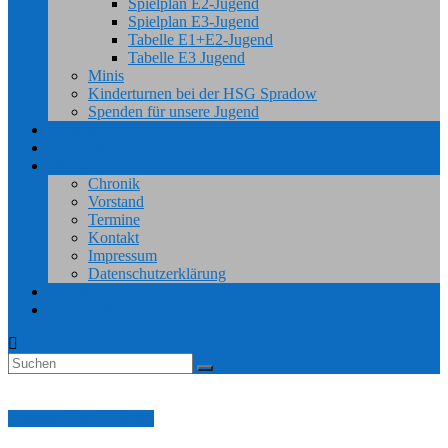
Spielplan E2-Jugend
Spielplan E3-Jugend
Tabelle E1+E2-Jugend
Tabelle E3 Jugend
Minis
Kinderturnen bei der HSG Spradow
Spenden für unsere Jugend
Breitensport
Sponsoren
Verein
Chronik
Vorstand
Termine
Kontakt
Impressum
Datenschutzerklärung
Fanshop
HSG Heft 2025-2026
Spielberichte 1. Herren