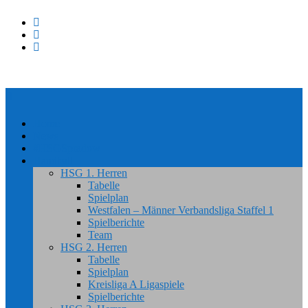
Home
News
#HSGSpradow
Handball
HSG 1. Herren
Tabelle
Spielplan
Westfalen – Männer Verbandsliga Staffel 1
Spielberichte
Team
HSG 2. Herren
Tabelle
Spielplan
Kreisliga A Ligaspiele
Spielberichte