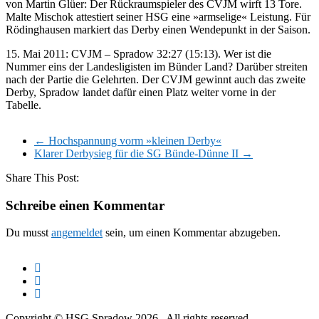
von Martin Glüer: Der Rückraumspieler des CVJM wirft 13 Tore.
Malte Mischok attestiert seiner HSG eine »armselige« Leistung. Für
Rödinghausen markiert das Derby einen Wendepunkt in der Saison.
15. Mai 2011: CVJM – Spradow 32:27 (15:13). Wer ist die
Nummer eins der Landesligisten im Bünder Land? Darüber streiten
nach der Partie die Gelehrten. Der CVJM gewinnt auch das zweite
Derby, Spradow landet dafür einen Platz weiter vorne in der
Tabelle.
←
Hochspannung vorm »kleinen Derby«
Klarer Derbysieg für die SG Bünde-Dünne II
→
Share This Post:
Schreibe einen Kommentar
Du musst
angemeldet
sein, um einen Kommentar abzugeben.
Copyright © HSG Spradow 2026
. All rights reserved.