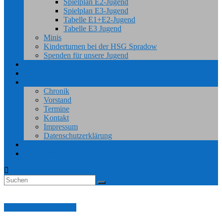
Spielplan E2-Jugend
Spielplan E3-Jugend
Tabelle E1+E2-Jugend
Tabelle E3 Jugend
Minis
Kinderturnen bei der HSG Spradow
Spenden für unsere Jugend
Breitensport
Sponsoren
Verein
Chronik
Vorstand
Termine
Kontakt
Impressum
Datenschutzerklärung
Fanshop
HSG Heft 2025-2026
Spielberichte 1. Herren