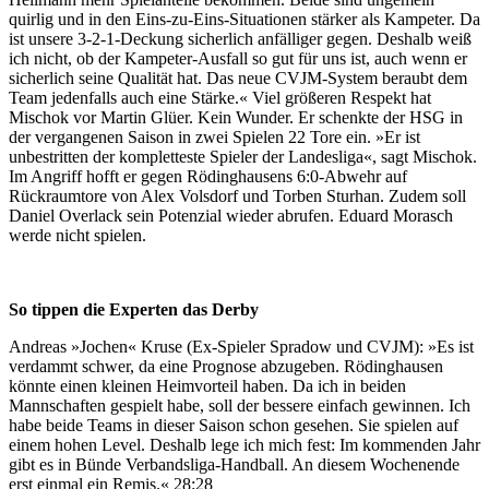
quirlig und in den Eins-zu-Eins-Situationen stärker als Kampeter. Da
ist unsere 3-2-1-Deckung sicherlich anfälliger gegen. Deshalb weiß
ich nicht, ob der Kampeter-Ausfall so gut für uns ist, auch wenn er
sicherlich seine Qualität hat. Das neue CVJM-System beraubt dem
Team jedenfalls auch eine Stärke.« Viel größeren Respekt hat
Mischok vor Martin Glüer. Kein Wunder. Er schenkte der HSG in
der vergangenen Saison in zwei Spielen 22 Tore ein. »Er ist
unbestritten der kompletteste Spieler der Landesliga«, sagt Mischok.
Im Angriff hofft er gegen Rödinghausens 6:0-Abwehr auf
Rückraumtore von Alex Volsdorf und Torben Sturhan. Zudem soll
Daniel Overlack sein Potenzial wieder abrufen. Eduard Morasch
werde nicht spielen.
So tippen die Experten das Derby
Andreas »Jochen« Kruse (Ex-Spieler Spradow und CVJM): »Es ist
verdammt schwer, da eine Prognose abzugeben. Rödinghausen
könnte einen kleinen Heimvorteil haben. Da ich in beiden
Mannschaften gespielt habe, soll der bessere einfach gewinnen. Ich
habe beide Teams in dieser Saison schon gesehen. Sie spielen auf
einem hohen Level. Deshalb lege ich mich fest: Im kommenden Jahr
gibt es in Bünde Verbandsliga-Handball. An diesem Wochenende
erst einmal ein Remis.« 28:28