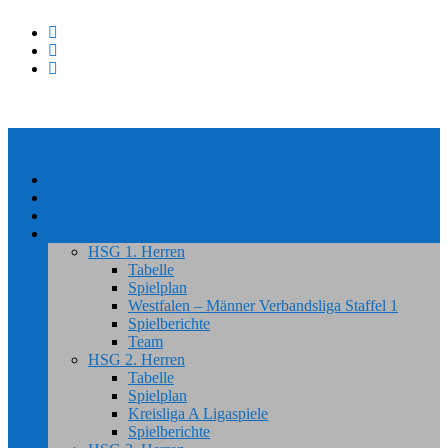
Home
News
#HSGSpradow
Handball
HSG 1. Herren
Tabelle
Spielplan
Westfalen – Männer Verbandsliga Staffel 1
Spielberichte
Team
HSG 2. Herren
Tabelle
Spielplan
Kreisliga A Ligaspiele
Spielberichte