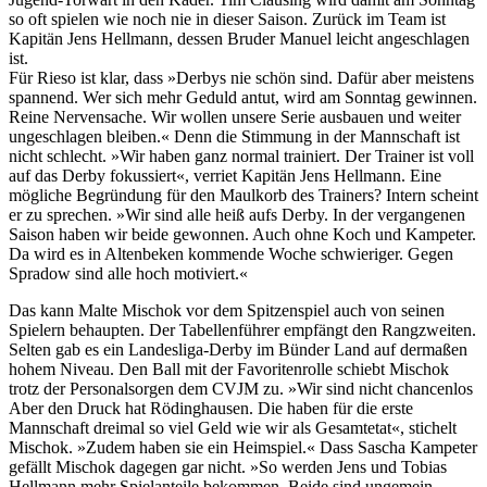
so oft spielen wie noch nie in dieser Saison. Zurück im Team ist
Kapitän Jens Hellmann, dessen Bruder Manuel leicht angeschlagen
ist.
Für Rieso ist klar, dass »Derbys nie schön sind. Dafür aber meistens
spannend. Wer sich mehr Geduld antut, wird am Sonntag gewinnen.
Reine Nervensache. Wir wollen unsere Serie ausbauen und weiter
ungeschlagen bleiben.« Denn die Stimmung in der Mannschaft ist
nicht schlecht. »Wir haben ganz normal trainiert. Der Trainer ist voll
auf das Derby fokussiert«, verriet Kapitän Jens Hellmann. Eine
mögliche Begründung für den Maulkorb des Trainers? Intern scheint
er zu sprechen. »Wir sind alle heiß aufs Derby. In der vergangenen
Saison haben wir beide gewonnen. Auch ohne Koch und Kampeter.
Da wird es in Altenbeken kommende Woche schwieriger. Gegen
Spradow sind alle hoch motiviert.«
Das kann Malte Mischok vor dem Spitzenspiel auch von seinen
Spielern behaupten. Der Tabellenführer empfängt den Rangzweiten.
Selten gab es ein Landesliga-Derby im Bünder Land auf dermaßen
hohem Niveau. Den Ball mit der Favoritenrolle schiebt Mischok
trotz der Personalsorgen dem CVJM zu. »Wir sind nicht chancenlos
Aber den Druck hat Rödinghausen. Die haben für die erste
Mannschaft dreimal so viel Geld wie wir als Gesamtetat«, stichelt
Mischok. »Zudem haben sie ein Heimspiel.« Dass Sascha Kampeter
gefällt Mischok dagegen gar nicht. »So werden Jens und Tobias
Hellmann mehr Spielanteile bekommen. Beide sind ungemein