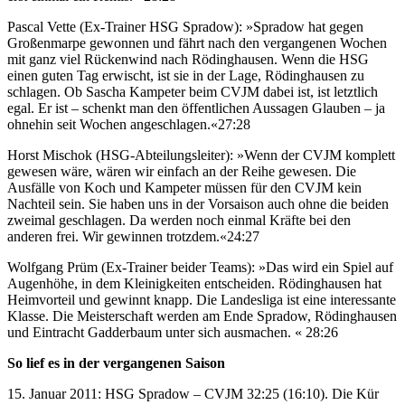
Pascal Vette (Ex-Trainer HSG Spradow): »Spradow hat gegen
Großenmarpe gewonnen und fährt nach den vergangenen Wochen
mit ganz viel Rückenwind nach Rödinghausen. Wenn die HSG
einen guten Tag erwischt, ist sie in der Lage, Rödinghausen zu
schlagen. Ob Sascha Kampeter beim CVJM dabei ist, ist letztlich
egal. Er ist – schenkt man den öffentlichen Aussagen Glauben – ja
ohnehin seit Wochen angeschlagen.«27:28
Horst Mischok (HSG-Abteilungsleiter): »Wenn der CVJM komplett
gewesen wäre, wären wir einfach an der Reihe gewesen. Die
Ausfälle von Koch und Kampeter müssen für den CVJM kein
Nachteil sein. Sie haben uns in der Vorsaison auch ohne die beiden
zweimal geschlagen. Da werden noch einmal Kräfte bei den
anderen frei. Wir gewinnen trotzdem.«24:27
Wolfgang Prüm (Ex-Trainer beider Teams): »Das wird ein Spiel auf
Augenhöhe, in dem Kleinigkeiten entscheiden. Rödinghausen hat
Heimvorteil und gewinnt knapp. Die Landesliga ist eine interessante
Klasse. Die Meisterschaft werden am Ende Spradow, Rödinghausen
und Eintracht Gadderbaum unter sich ausmachen. « 28:26
So lief es in der vergangenen Saison
15. Januar 2011: HSG Spradow – CVJM 32:25 (16:10). Die Kür