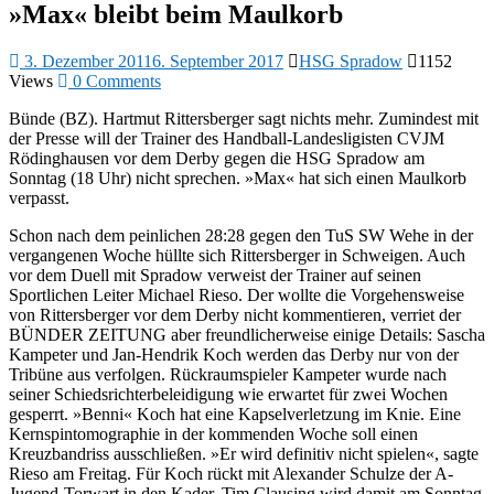
»Max« bleibt beim Maulkorb
3. Dezember 2011
6. September 2017
HSG Spradow
1152
Views
0 Comments
Bünde (BZ). Hartmut Rittersberger sagt nichts mehr. Zumindest mit
der Presse will der Trainer des Handball-Landesligisten CVJM
Rödinghausen vor dem Derby gegen die HSG Spradow am
Sonntag (18 Uhr) nicht sprechen. »Max« hat sich einen Maulkorb
verpasst.
Schon nach dem peinlichen 28:28 gegen den TuS SW Wehe in der
vergangenen Woche hüllte sich Rittersberger in Schweigen. Auch
vor dem Duell mit Spradow verweist der Trainer auf seinen
Sportlichen Leiter Michael Rieso. Der wollte die Vorgehensweise
von Rittersberger vor dem Derby nicht kommentieren, verriet der
BÜNDER ZEITUNG aber freundlicherweise einige Details: Sascha
Kampeter und Jan-Hendrik Koch werden das Derby nur von der
Tribüne aus verfolgen. Rückraumspieler Kampeter wurde nach
seiner Schiedsrichterbeleidigung wie erwartet für zwei Wochen
gesperrt. »Benni« Koch hat eine Kapselverletzung im Knie. Eine
Kernspintomographie in der kommenden Woche soll einen
Kreuzbandriss ausschließen. »Er wird definitiv nicht spielen«, sagte
Rieso am Freitag. Für Koch rückt mit Alexander Schulze der A-
Jugend-Torwart in den Kader. Tim Clausing wird damit am Sonntag