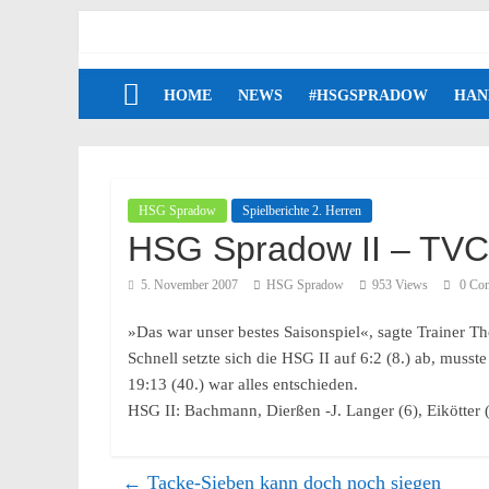
HOME
NEWS
#HSGSPRADOW
HAN
HSG Spradow
Spielberichte 2. Herren
HSG Spradow II – TVC 
5. November 2007
HSG Spradow
953 Views
0 Co
»Das war unser bestes Saisonspiel«, sagte Trainer T
Schnell setzte sich die HSG II auf 6:2 (8.) ab, mus
19:13 (40.) war alles entschieden.
HSG II: Bachmann, Dierßen -J. Langer (6), Eikötter (
←
Tacke-Sieben kann doch noch siegen