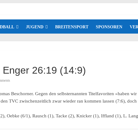
DBALL
JUGEND
BREITENSPORT
SPONSOREN
VER
Enger 26:19 (14:9)
mments
homas Beschorner. Gegen den selbsternannten Titelfavoriten »haben wir 
ste den TVC zwischenzeitlich zwar wieder ran kommen lassen (7:6), doc
2), Oebke (6/1), Rausch (1), Tacke (2), Knicker (1), Iffland (1), L. Lan