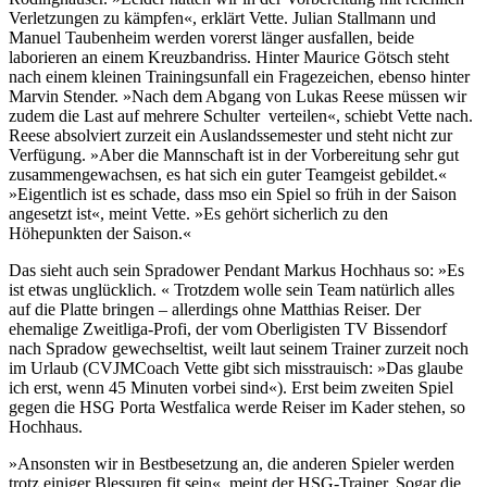
Verletzungen zu kämpfen«, erklärt Vette. Julian Stallmann und
Manuel Taubenheim werden vorerst länger ausfallen, beide
laborieren an einem Kreuzbandriss. Hinter Maurice Götsch steht
nach einem kleinen Trainingsunfall ein Fragezeichen, ebenso hinter
Marvin Stender. »Nach dem Abgang von Lukas Reese müssen wir
zudem die Last auf mehrere Schulter verteilen«, schiebt Vette nach.
Reese absolviert zurzeit ein Auslandssemester und steht nicht zur
Verfügung. »Aber die Mannschaft ist in der Vorbereitung sehr gut
zusammengewachsen, es hat sich ein guter Teamgeist gebildet.«
»Eigentlich ist es schade, dass mso ein Spiel so früh in der Saison
angesetzt ist«, meint Vette. »Es gehört sicherlich zu den
Höhepunkten der Saison.«
Das sieht auch sein Spradower Pendant Markus Hochhaus so: »Es
ist etwas unglücklich. « Trotzdem wolle sein Team natürlich alles
auf die Platte bringen – allerdings ohne Matthias Reiser. Der
ehemalige Zweitliga-Profi, der vom Oberligisten TV Bissendorf
nach Spradow gewechseltist, weilt laut seinem Trainer zurzeit noch
im Urlaub (CVJMCoach Vette gibt sich misstrauisch: »Das glaube
ich erst, wenn 45 Minuten vorbei sind«). Erst beim zweiten Spiel
gegen die HSG Porta Westfalica werde Reiser im Kader stehen, so
Hochhaus.
»Ansonsten wir in Bestbesetzung an, die anderen Spieler werden
trotz einiger Blessuren fit sein«, meint der HSG-Trainer. Sogar die