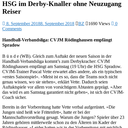
HSG im Derby-Knaller ohne Neuzugang
Reiser
8. September 2018
8. September 2018
BZ
1690 Views
0
Comments
Handball-Verbandsliga: CVJM Rödinghausen empfängt
Spradow
B ü n d e (WB). Gleich zum Auftakt der neuen Saison in der
Handball-Verbandsliga kommt’s zum Derbykracher: CVJM
Rödinghausen empfängt am Samstag (19 Uhr) die HSG Spradow.
CVJM-Trainer Pascal Vette erwartet alles andere, als ein typischen
»erstes Saisonspiel«. »Meist ist es so, dass die Teams noch nicht
genau wissen, wo sie stehen«, erklärt Vette. Dadurch seien
Auftaktspiele vor allem von vorsichtigem Abtasten geprägt. »Aber
das wird es am Samstag garantiert nicht geben«, ist sich der CVJM-
Coach sicher.
Bereits in der Vorbereitung hatte Vette verbal aufgerüstet. »Die
Jungen sind heiß wie Frittenfett«, hatte er bei der
Mannschaftsvorstellung gesagt. Warum die Jungen? Spieler über 23
Jahren gehören mittlerweile schon zu den Älteren im Kader der
Rödinghauser. »Leider hatten wir in der Vorbereitung mit reichlich