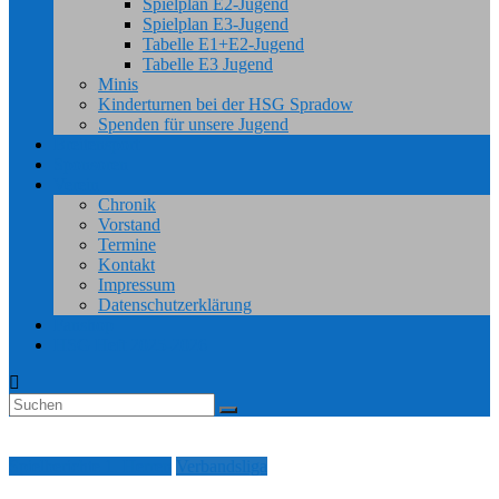
Spielplan E2-Jugend
Spielplan E3-Jugend
Tabelle E1+E2-Jugend
Tabelle E3 Jugend
Minis
Kinderturnen bei der HSG Spradow
Spenden für unsere Jugend
Breitensport
Sponsoren
Verein
Chronik
Vorstand
Termine
Kontakt
Impressum
Datenschutzerklärung
Fanshop
HSG Heft 2025-2026
Spielberichte 1. Herren
Verbandsliga