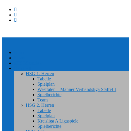
Home
News
#HSGSpradow
Handball
HSG 1. Herren
Tabelle
Spielplan
Westfalen – Männer Verbandsliga Staffel 1
Spielberichte
Team
HSG 2. Herren
Tabelle
Spielplan
Kreisliga A Ligaspiele
Spielberichte