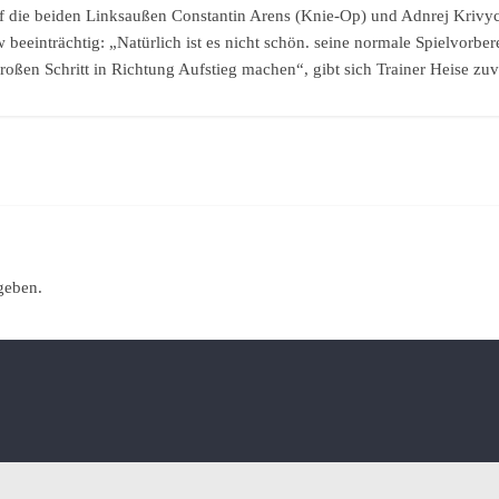
f die beiden Linksaußen Constantin Arens (Knie-Op) und Adnrej Krivych
eeinträchtig: „Natürlich ist es nicht schön. seine normale Spielvorbe
oßen Schritt in Richtung Aufstieg machen“, gibt sich Trainer Heise zuve
geben.