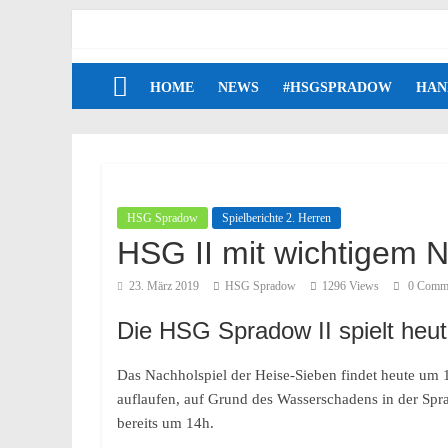
HOME
NEWS
#HSGSPRADOW
HAN
HSG Spradow
Spielberichte 2. Herren
HSG II mit wichtigem N
23. März 2019
HSG Spradow
1296 Views
0 Comm
Die HSG Spradow II spielt heut
Das Nachholspiel der Heise-Sieben findet heute um 1
auflaufen, auf Grund des Wasserschadens in der Spr
bereits um 14h.