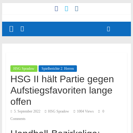
HSG Spradow
Spielberichte 2. Herren
HSG II hält Partie gegen
Aufstiegsfavoriten lange
offen
5. September 2022
HSG Spradow
1004 Views
0
Comments