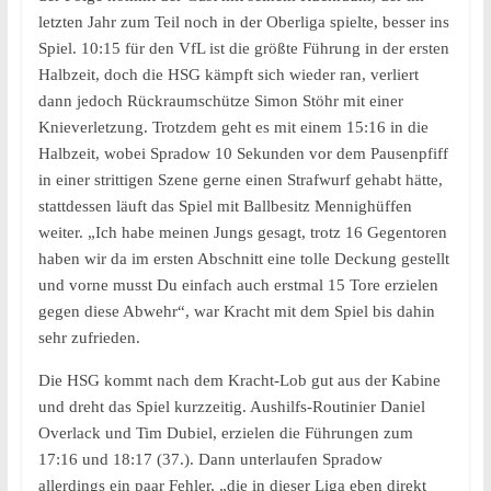
letzten Jahr zum Teil noch in der Oberliga spielte, besser ins
Spiel. 10:15 für den VfL ist die größte Führung in der ersten
Halbzeit, doch die HSG kämpft sich wieder ran, verliert
dann jedoch Rückraumschütze Simon Stöhr mit einer
Knieverletzung. Trotzdem geht es mit einem 15:16 in die
Halbzeit, wobei Spradow 10 Sekunden vor dem Pausenpfiff
in einer strittigen Szene gerne einen Strafwurf gehabt hätte,
stattdessen läuft das Spiel mit Ballbesitz Mennighüffen
weiter. „Ich habe meinen Jungs gesagt, trotz 16 Gegentoren
haben wir da im ersten Abschnitt eine tolle Deckung gestellt
und vorne musst Du einfach auch erstmal 15 Tore erzielen
gegen diese Abwehr“, war Kracht mit dem Spiel bis dahin
sehr zufrieden.
Die HSG kommt nach dem Kracht-Lob gut aus der Kabine
und dreht das Spiel kurzzeitig. Aushilfs-Routinier Daniel
Overlack und Tim Dubiel, erzielen die Führungen zum
17:16 und 18:17 (37.). Dann unterlaufen Spradow
allerdings ein paar Fehler, „die in dieser Liga eben direkt