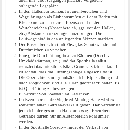
allen Ein- und Ausgängen platziert, vergleiche
anliegende Lagepläne.
In den Hallenvorräumen/Tribünenbereichen sind
Wegführungen als Einbahnstraßen auf dem Boden mit
Klebeband zu markieren. Ebenso sind in den
Wartebereichen (Kassenbereich, ggf. vor den Hallen,
etc.) Abstandsmarkierungen anzubringen. Die
Laufwege sind in den anliegenden Skizzen markiert.
Der Kassenbereich ist mit Plexiglas-Schutzwänden mit
Durchreichen zu versehen.
Eine gute Durchlüftung in allen Räumen (Dusch-,
Umkleideräumen, etc.) und der Sporthalle selbst
reduziert das Infektionsrisiko. Grundsätzlich ist darauf
zu achten, dass die Lüftungsanlage eingeschaltet ist.
Die Oberlichter sind grundsätzlich in Kippstellung und
nach Möglichkeit sind alle Türen geöffnet zu halten. Es
ist Querlüftung zu bevorzugen.
E. Verkauf von Speisen und Getränken
Im Eventbereich der Siegfried-Moning-Halle wird es
weiterhin einen Getränkeverkauf geben. Der Verzehr ist
jedoch in der gesamten Halle untersagt. Erworbene
Getränke dürfen nur im Außenbereich konsumiert
werden.
In der Sporthalle Spradow findet der Verkauf von