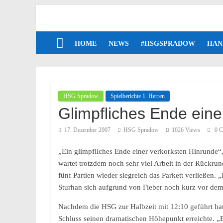
HOME
NEWS
#HSGSPRADOW
HAN
HSG Spradow
Spielberichte 1. Herren
Glimpfliches Ende eine
17. Dezember 2007
HSG Spradow
1026 Views
0 C
„Ein glimpfliches Ende einer verkorksten Hinrunde“
wartet trotzdem noch sehr viel Arbeit in der Rückrun
fünf Partien wieder siegreich das Parkett verließen. „
Sturhan sich aufgrund von Fieber noch kurz vor dem
Nachdem die HSG zur Halbzeit mit 12:10 geführt hat
Schluss seinen dramatischen Höhepunkt erreichte. „Es