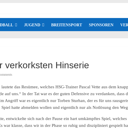
DBALL
JUGEND
BREITENSPORT
SPONSOREN
VER
r verkorksten Hinserie
omments
, lautete das Resümee, welches HSG-Trainer Pascal Vette aus dem knappe
de auf uns.“ In der Tat war es der guten Defensive zu verdanken, dass 
Im Angriff war es eigentlich nur Torben Sturhan, der es für uns rausgeris
 Spiel hatte abmelden wollen und eigentlich nur als Notlösung den Weg
te, entwickelte sich nach der Pause ein hart umkämpftes Spiel, welch
 war klasse, dass wir in der Phase so ruhig und diszipliniert gespielt 