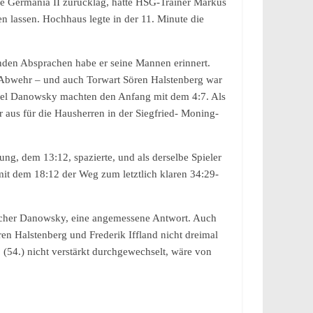
be Germania II zurücklag, hatte HSG-Trainer Markus
 lassen. Hochhaus legte in der 11. Minute die
enden Absprachen habe er seine Mannen erinnert.
r Abwehr – und auch Torwart Sören Halstenberg war
niel Danowsky machten den Anfang mit dem 4:7. Als
aus für die Hausherren in der Siegfried- Moning-
ng, dem 13:12, spazierte, und als derselbe Spieler
it dem 18:12 der Weg zum letztlich klaren 34:29-
macher Danowsky, eine angemessene Antwort. Auch
en Halstenberg und Frederik Iffland nicht dreimal
(54.) nicht verstärkt durchgewechselt, wäre von