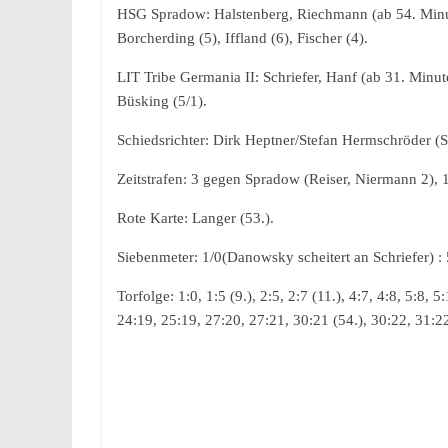
HSG Spradow: Halstenberg, Riechmann (ab 54. Minute
Borcherding (5), Iffland (6), Fischer (4).
LIT Tribe Germania II: Schriefer, Hanf (ab 31. Minut
Büsking (5/1).
Schiedsrichter: Dirk Heptner/Stefan Hermschröder (S
Zeitstrafen: 3 gegen Spradow (Reiser, Niermann 2), 
Rote Karte: Langer (53.).
Siebenmeter: 1/0(Danowsky scheitert an Schriefer) : 5
Torfolge: 1:0, 1:5 (9.), 2:5, 2:7 (11.), 4:7, 4:8, 5:8,
24:19, 25:19, 27:20, 27:21, 30:21 (54.), 30:22, 31:2