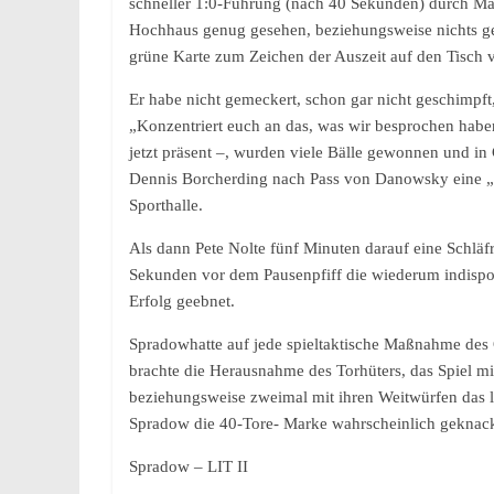
schneller 1:0-Führung (nach 40 Sekunden) durch Mat
Hochhaus genug gesehen, beziehungsweise nichts ges
grüne Karte zum Zeichen der Auszeit auf den Tisch 
Er habe nicht gemeckert, schon gar nicht geschimpf
„Konzentriert euch an das, was wir besprochen habe
jetzt präsent –, wurden viele Bälle gewonnen und 
Dennis Borcherding nach Pass von Danowsky eine „zw
Sporthalle.
Als dann Pete Nolte fünf Minuten darauf eine Schläf
Sekunden vor dem Pausenpfiff die wiederum indispon
Erfolg geebnet.
Spradowhatte auf jede spieltaktische Maßnahme des
brachte die Herausnahme des Torhüters, das Spiel mi
beziehungsweise zweimal mit ihren Weitwürfen das le
Spradow die 40-Tore- Marke wahrscheinlich geknac
Spradow – LIT II