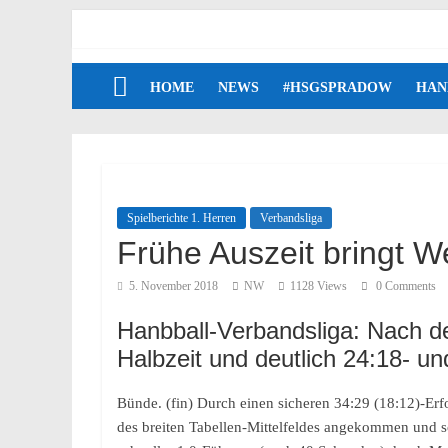
HOME
NEWS
#HSGSPRADOW
HAN
Spielberichte 1. Herren
Verbandsliga
Frühe Auszeit bringt W
5. November 2018
NW
1128 Views
0 Comments
Hanbball-Verbandsliga: Nach d
Halbzeit und deutlich 24:18- 
Bünde. (fin) Durch einen sicheren 34:29 (18:12)-Erfo
des breiten Tabellen-Mittelfeldes angekommen und sc