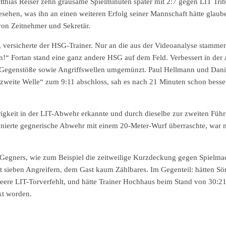
thias Reiser zehn grausame Spielminuten später mit 2:7 gegen LIT Tri
ehen, was ihn an einen weiteren Erfolg seiner Mannschaft hätte glauben
von Zeitnehmer und Sekretär.
t, versicherte der HSG-Trainer. Nur an die aus der Videoanalyse stamm
n!“ Fortan stand eine ganz andere HSG auf dem Feld. Verbessert in de
in Gegenstöße sowie Angriffswellen umgemünzt. Paul Hellmann und Da
eite Welle“ zum 9:11 abschloss, sah es nach 21 Minuten schon besser 
rigkeit in der LIT-Abwehr erkannte und durch dieselbe zur zweiten Führu
ierte gegnerische Abwehr mit einem 20-Meter-Wurf überraschte, war m
 Gegners, wie zum Beispiel die zeitweilige Kurzdeckung gegen Spiel
t sieben Angreifern, dem Gast kaum Zählbares. Im Gegenteil: hätten Sör
ere LIT-Torverfehlt, und hätte Trainer Hochhaus beim Stand von 30:21 
kt worden.