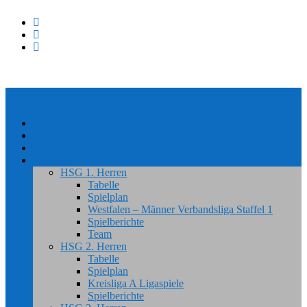
Home
News
#HSGSpradow
Handball
HSG 1. Herren
Tabelle
Spielplan
Westfalen – Männer Verbandsliga Staffel 1
Spielberichte
Team
HSG 2. Herren
Tabelle
Spielplan
Kreisliga A Ligaspiele
Spielberichte