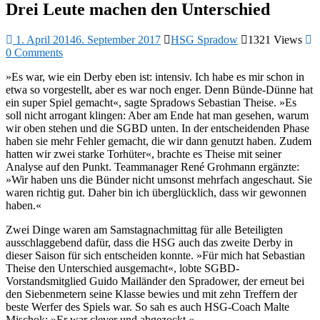
Drei Leute machen den Unterschied
1. April 2014
6. September 2017
HSG Spradow
1321 Views
0 Comments
»Es war, wie ein Derby eben ist: intensiv. Ich habe es mir schon in
etwa so vorgestellt, aber es war noch enger. Denn Bünde-Dünne hat
ein super Spiel gemacht«, sagte Spradows Sebastian Theise. »Es
soll nicht arrogant klingen: Aber am Ende hat man gesehen, warum
wir oben stehen und die SGBD unten. In der entscheidenden Phase
haben sie mehr Fehler gemacht, die wir dann genutzt haben. Zudem
hatten wir zwei starke Torhüter«, brachte es Theise mit seiner
Analyse auf den Punkt. Teammanager René Grohmann ergänzte:
»Wir haben uns die Bünder nicht umsonst mehrfach angeschaut. Sie
waren richtig gut. Daher bin ich überglücklich, dass wir gewonnen
haben.«
Zwei Dinge waren am Samstagnachmittag für alle Beteiligten
ausschlaggebend dafür, dass die HSG auch das zweite Derby in
dieser Saison für sich entscheiden konnte. »Für mich hat Sebastian
Theise den Unterschied ausgemacht«, lobte SGBD-
Vorstandsmitglied Guido Mailänder den Spradower, der erneut bei
den Siebenmetern seine Klasse bewies und mit zehn Treffern der
beste Werfer des Spiels war. So sah es auch HSG-Coach Malte
Mischok: »Er war clever und abgezockt.«