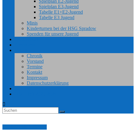
Spielplan E2-Jugend
Spielplan E3-Jugend
Tabelle E1+E2-Jugend
Tabelle E3 Jugend
Minis
Kinderturnen bei der HSG Spradow
Spenden für unsere Jugend
Breitensport
Sponsoren
Verein
Chronik
Vorstand
Termine
Kontakt
Impressum
Datenschutzerklärung
Fanshop
HSG Heft 2025-2026
Spielberichte 1. Herren