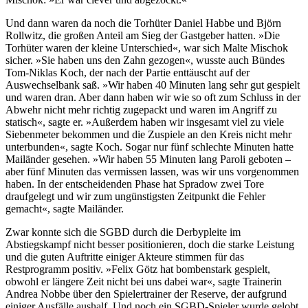
Und dann waren da noch die Torhüter Daniel Habbe und Björn
Rollwitz, die großen Anteil am Sieg der Gastgeber hatten. »Die
Torhüter waren der kleine Unterschied«, war sich Malte Mischok
sicher. »Sie haben uns den Zahn gezogen«, wusste auch Bündes
Tom-Niklas Koch, der nach der Partie enttäuscht auf der
Auswechselbank saß. »Wir haben 40 Minuten lang sehr gut gespielt
und waren dran. Aber dann haben wir wie so oft zum Schluss in der
Abwehr nicht mehr richtig zugepackt und waren im Angriff zu
statisch«, sagte er. »Außerdem haben wir insgesamt viel zu viele
Siebenmeter bekommen und die Zuspiele an den Kreis nicht mehr
unterbunden«, sagte Koch. Sogar nur fünf schlechte Minuten hatte
Mailänder gesehen. »Wir haben 55 Minuten lang Paroli geboten –
aber fünf Minuten das vermissen lassen, was wir uns vorgenommen
haben. In der entscheidenden Phase hat Spradow zwei Tore
draufgelegt und wir zum ungünstigsten Zeitpunkt die Fehler
gemacht«, sagte Mailänder.
Zwar konnte sich die SGBD durch die Derbypleite im
Abstiegskampf nicht besser positionieren, doch die starke Leistung
und die guten Auftritte einiger Akteure stimmen für das
Restprogramm positiv. »Felix Götz hat bombenstark gespielt,
obwohl er längere Zeit nicht bei uns dabei war«, sagte Trainerin
Andrea Nobbe über den Spielertrainer der Reserve, der aufgrund
einiger Ausfälle aushalf. Und noch ein SGBD-Spieler wurde gelobt