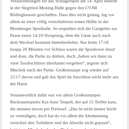
Voraussetzungen für das Schlagerspiel am 14. April daheim
in der Siegfried-Moning-Halle gegen den CVJM
Rödinghausen geschaffen. Dass dies nicht gelang, lag vor
allem an einer völlig verschlafenen ersten Hälfte in der
Blomberger Sporthalle. So erspielten sich die Gastgeber zur
Pause einen 14:10-Vorsprung, dem die Gäste auch nach
dem Wechsel konstant hinterherliefen. Nur beim 17:18
knapp 20 Minuten vor Schluss waren die Spradower drauf
und dran, die Partie zu drehen, doch „haben wir dann zu
viele Torabschlüsse überhastet vergeben“, ärgerte sich
Mischok nach der Partie. Großenmarpe zog wieder auf
22:17 davon und gab das Spiel im Anschluss nicht mehr aus
der Hand.
Verantwortlich dafür war vor allem Großenmarpes
Rückraumspieler Kai-Arne Toepelt, der auf 15 Treffer kam,
die meisten davon per Freiwurf. „Das ist nicht immer leicht
zu verteidigen, doch hat da vor allem die Abstimmung
zwischen den Torhütern und der Abwehr nicht gepasst“,