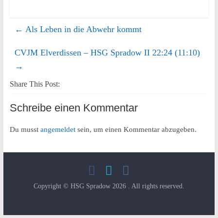
←
Als Leben in die Abwehr kommt
CVJM Elverdissen – HSG Spradow II 22:24 (11:10)
→
Share This Post:
Schreibe einen Kommentar
Du musst
angemeldet
sein, um einen Kommentar abzugeben.
Copyright © HSG Spradow 2026
. All rights reserved.