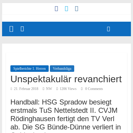
Spielberichte 1. Herren
Verbandsliga
Unspektakulär revanchiert
21. Februar 2018
NW
1206 Views
0 Comments
Handball: HSG Spradow besiegt
erstmals TuS Nettelstedt II. CVJM
Rödinghausen fertigt den TV Verl
ab. Die SG Bünde-Dünne verliert in