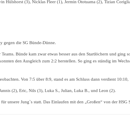
lshorst (3), Nicklas Fleer (1), Jermin Ototuama (2), Tizian Corigliano
erby gegen die SG Bünde-Dünne.
er Teams. Bünde kam zwar etwas besser aus den Startlöchern und ging s
nnten den Ausgleich zum 2:2 herstellen. So ging es ständig im Wechsel
 beobachten. Von 7:5 über 8:9, stand es am Schluss dann verdient 10:10,
annis (2), Eric, Nils (3), Luka S., Julian, Luka B., und Leon (2).
für unsere Jung`s statt. Das Einlaufen mit den „Großen“ von der HSG